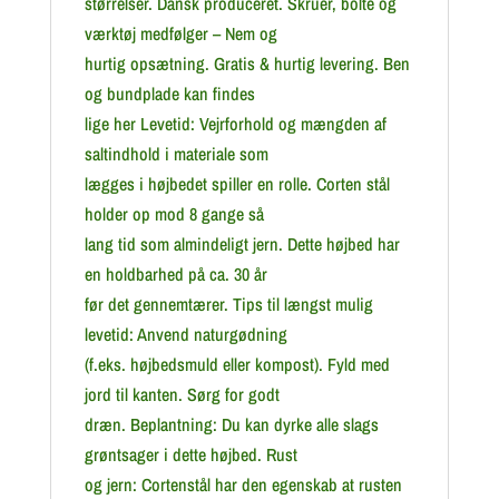
størrelser. Dansk produceret. Skruer, bolte og
værktøj medfølger – Nem og
hurtig opsætning. Gratis & hurtig levering. Ben
og bundplade kan findes
lige her Levetid: Vejrforhold og mængden af
saltindhold i materiale som
lægges i højbedet spiller en rolle. Corten stål
holder op mod 8 gange så
lang tid som almindeligt jern. Dette højbed har
en holdbarhed på ca. 30 år
før det gennemtærer. Tips til længst mulig
levetid: Anvend naturgødning
(f.eks. højbedsmuld eller kompost). Fyld med
jord til kanten. Sørg for godt
dræn. Beplantning: Du kan dyrke alle slags
grøntsager i dette højbed. Rust
og jern: Cortenstål har den egenskab at rusten