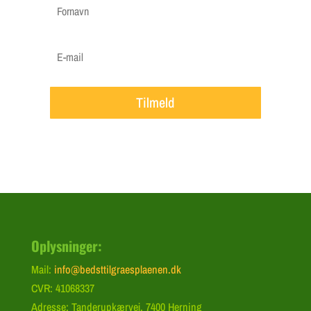
Tilmeld
Oplysninger:
Mail:
info@bedsttilgraesplaenen.dk
CVR: 41068337
Adresse: Tanderupkærvej, 7400 Herning