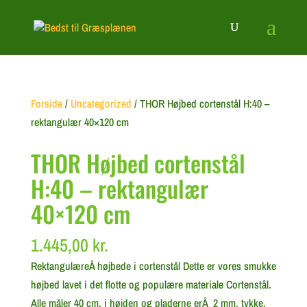
Forside
/
Uncategorized
/ THOR Højbed cortenstål H:40 –
rektangulær 40×120 cm
THOR Højbed cortenstål
H:40 – rektangulær
40×120 cm
1.445,00
kr.
RektangulæreÂ højbede i cortenstål Dette er vores smukke
højbed lavet i det flotte og populære materiale Cortenstål.
Alle måler 40 cm. i højden og pladerne erÂ 2 mm. tykke.