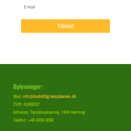
Tilmeld
Oplysninger:
Mail:
info@bedsttilgraesplaenen.dk
CVR: 41068337
Adresse: Tanderupkærvej, 7400 Herning
Telefon: +45 4038 0658