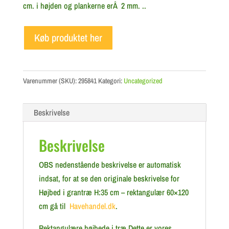
cm. i højden og plankerne erÂ 2 mm. ..
Køb produktet her
Varenummer (SKU):
295841
Kategori:
Uncategorized
Beskrivelse
Beskrivelse
OBS nedenstående beskrivelse er automatisk
indsat, for at se den originale beskrivelse for
Højbed i grantræ H:35 cm – rektangulær 60×120
cm gå til
Havehandel.dk
.
Rektangulære højbede i træ Dette er vores