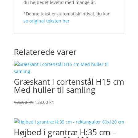
du højbedet levetid med mange år.
*Denne tekst er automatisk indsat, du kan
se original teksten her
Relaterede varer
Græskant i cortenstål H15 cm
Med huller til samling
Original
Current
139,00
kr.
129,00
kr.
price
price
was:
is:
139,00 kr..
129,00 kr..
Højbed i grantræ H:35 cm –