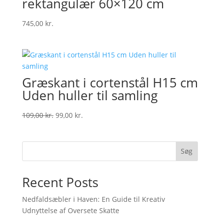
rektangulær 60×120 cm
745,00
kr.
Græskant i cortenstål H15 cm
Uden huller til samling
Original
Current
109,00
kr.
99,00
kr.
price
price
was:
is:
109,00 kr..
99,00 kr..
Søg
Recent Posts
Nedfaldsæbler i Haven: En Guide til Kreativ
Udnyttelse af Oversete Skatte