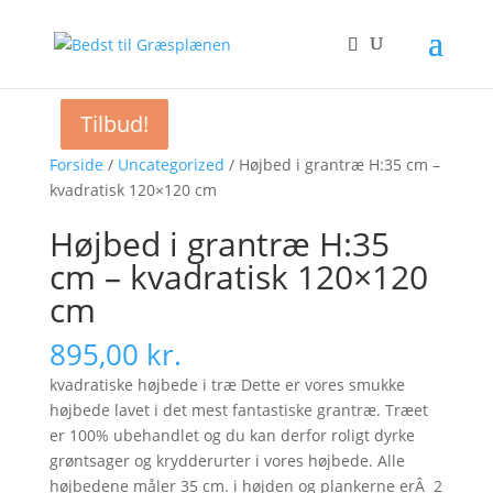
Tilbud!
Tilbud!
Forside
/
Uncategorized
/ Højbed i grantræ H:35 cm –
kvadratisk 120×120 cm
Højbed i grantræ H:35
cm – kvadratisk 120×120
cm
895,00
kr.
kvadratiske højbede i træ Dette er vores smukke
højbede lavet i det mest fantastiske grantræ. Træet
er 100% ubehandlet og du kan derfor roligt dyrke
grøntsager og krydderurter i vores højbede. Alle
højbedene måler 35 cm. i højden og plankerne erÂ 2