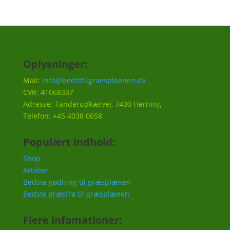
Oplysninger:
Mail:
info@bedsttilgraesplaenen.dk
CVR: 41068337
Adresse: Tanderupkærvej, 7400 Herning
Telefon: +45 4038 0658
Populært indhold:
Shop
Artikler
Bedste gødning til græsplænen
Bedste græsfrø til græsplænen
Flere infomationer: