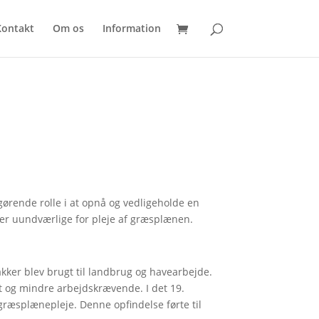
Kontakt
Om os
Information
ørende rolle i at opnå og vedligeholde en
 er uundværlige for pleje af græsplænen.
kker blev brugt til landbrug og havearbejde.
vt og mindre arbejdskrævende. I det 19.
ræsplænepleje. Denne opfindelse førte til