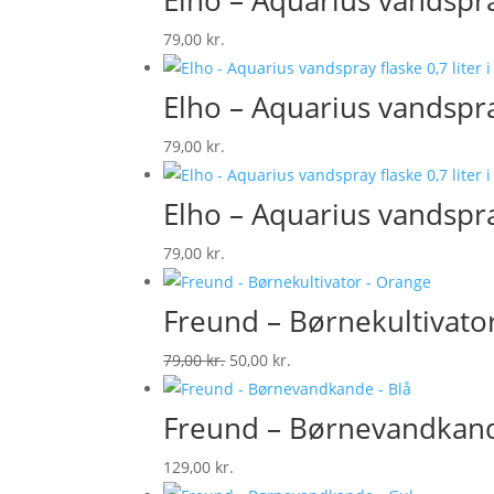
Elho – Aquarius vandspray 
109,00 kr..
99,00 kr..
79,00
kr.
Elho – Aquarius vandspray
79,00
kr.
Elho – Aquarius vandspray
79,00
kr.
Freund – Børnekultivato
Original
Current
79,00
kr.
50,00
kr.
price
price
was:
is:
Freund – Børnevandkand
79,00 kr..
50,00 kr..
129,00
kr.