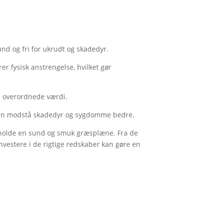
d og fri for ukrudt og skadedyr.
r fysisk anstrengelse, hvilket gør
s overordnede værdi.
t kan modstå skadedyr og sygdomme bedre.
holde en sund og smuk græsplæne. Fra de
investere i de rigtige redskaber kan gøre en