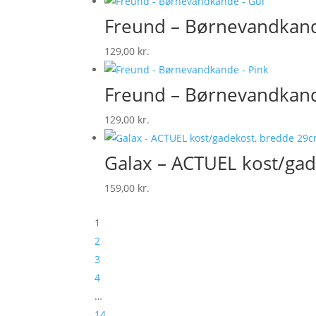
Freund – Børnevandkand
129,00
kr.
Freund – Børnevandkand
129,00
kr.
Galax – ACTUEL kost/gad
159,00
kr.
1
2
3
4
…
14