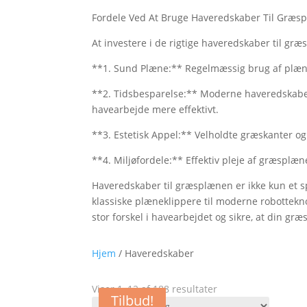
Fordele Ved At Bruge Haveredskaber Til Græs
At investere i de rigtige haveredskaber til g
**1. Sund Plæne:** Regelmæssig brug af plænek
**2. Tidsbesparelse:** Moderne haveredskaber,
havearbejde mere effektivt.
**3. Estetisk Appel:** Velholdte græskanter
**4. Miljøfordele:** Effektiv pleje af græspl
Haveredskaber til græsplænen er ikke kun et
klassiske plæneklippere til moderne robotteknol
stor forskel i havearbejdet og sikre, at din gr
Hjem
/ Haveredskaber
Viser 1–12 af 188 resultater
Tilbud!
Tilbud!
Tilbud!
Tilbud!