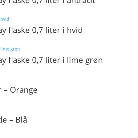
flaske 0,7 liter i antracit
 flaske 0,7 liter i hvid
 flaske 0,7 liter i lime grøn
r – Orange
e – Blå