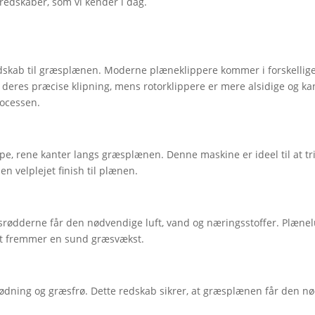
redskaber, som vi kender i dag.
skab til græsplænen. Moderne plæneklippere kommer i forskellige 
r deres præcise klipning, mens rotorklippere er mere alsidige og ka
ocessen.
e, rene kanter langs græsplænen. Denne maskine er ideel til at t
en velplejet finish til plænen.
ræsrødderne får den nødvendige luft, vand og næringsstoffer. Plæne
lket fremmer en sund græsvækst.
gødning og græsfrø. Dette redskab sikrer, at græsplænen får den n