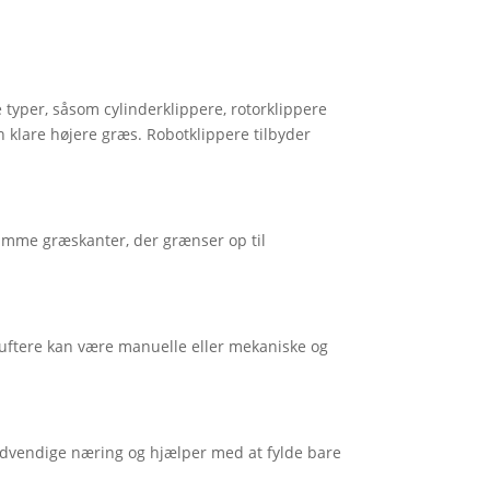
typer, såsom cylinderklippere, rotorklippere
n klare højere græs. Robotklippere tilbyder
rimme græskanter, der grænser op til
luftere kan være manuelle eller mekaniske og
ødvendige næring og hjælper med at fylde bare