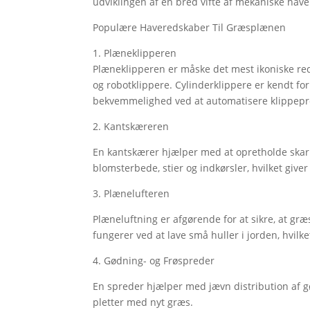
udviklingen af en bred vifte af mekaniske have
Populære Haveredskaber Til Græsplænen
1. Plæneklipperen
Plæneklipperen er måske det mest ikoniske red
og robotklippere. Cylinderklippere er kendt fo
bekvemmelighed ved at automatisere klippepr
2. Kantskæreren
En kantskærer hjælper med at opretholde skarp
blomsterbede, stier og indkørsler, hvilket giver 
3. Plænelufteren
Plæneluftning er afgørende for at sikre, at g
fungerer ved at lave små huller i jorden, hvi
4. Gødning- og Frøspreder
En spreder hjælper med jævn distribution af 
pletter med nyt græs.