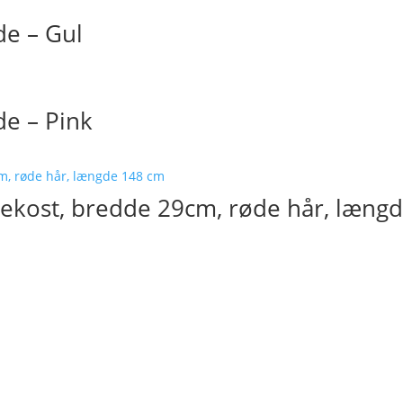
e – Gul
e – Pink
ekost, bredde 29cm, røde hår, læng