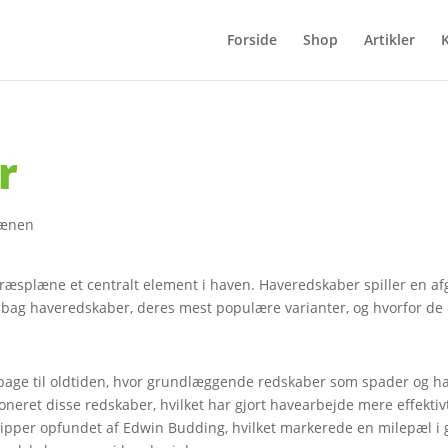
Forside
Shop
Artikler
r
lænen
ræsplæne et centralt element i haven. Haveredskaber spiller en afg
 bag haveredskaber, deres mest populære varianter, og hvorfor de
ilbage til oldtiden, hvor grundlæggende redskaber som spader og ha
oneret disse redskaber, hvilket har gjort havearbejde mere effekti
pper opfundet af Edwin Budding, hvilket markerede en milepæl i g