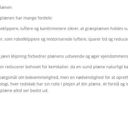
plænen
ræsplænen har mange fordele:
lippere, luftere og kanttrimmere sikrer, at græsplænen holdes sun
 som robotklippere og motoriserede luftere, sparer tid og reducere
 og jævn klipning forbedrer plænens udseende og øger ejendommen
ænen reducerer behovet for kemikalier, da en sund plæne naturlig
 spørgsmål om bekvemmelighed, men en nødvendighed for at opret
ogi, hver redskab har sin rolle i plejen af din plæne. At forstå og 
æsplæne altid ser bedst ud.