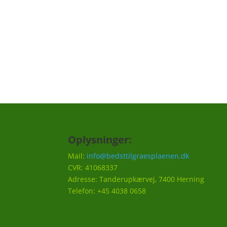
hvornår det er godt at efterså i efteråret et
Vi vil ca. sende 3-5 mails om året.
Oplysninger:
Mail:
info@bedsttilgraesplaenen.dk
CVR: 41068337
Adresse: Tanderupkærvej, 7400 Herning
Telefon: +45 4038 0658