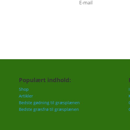
c.
Populært indhold:
Shop
Artikler
Bedste gødning til græsplænen
Bedste græsfrø til græsplænen