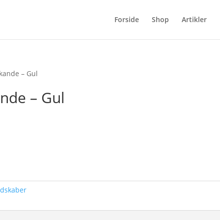
Forside
Shop
Artikler
kande – Gul
nde – Gul
edskaber