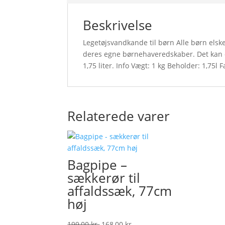
Beskrivelse
Legetøjsvandkande til børn Alle børn elske
deres egne børnehaveredskaber. Det kan
1,75 liter. Info Vægt: 1 kg Beholder: 1,75l 
Relaterede varer
Bagpipe –
sækkerør til
affaldssæk, 77cm
høj
Original
Current
199,00
kr.
168,00
kr.