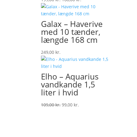
price
price
was:
is:
199,00 kr..
168,00 kr..
Galax – Haverive
med 10 tænder,
længde 168 cm
249,00
kr.
Elho – Aquarius
vandkande 1,5
liter i hvid
Original
Current
109,00
kr.
99,00
kr.
price
price
was:
is:
109,00 kr..
99,00 kr..