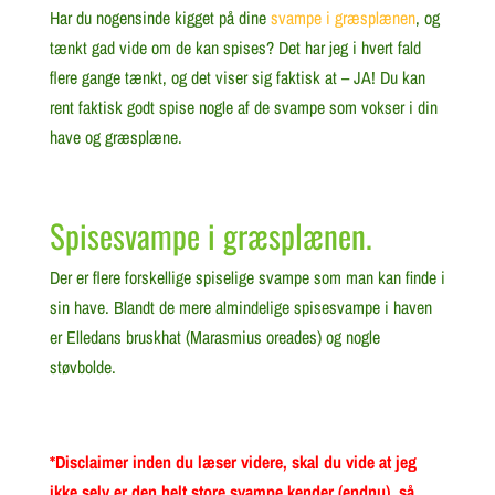
Har du nogensinde kigget på dine
svampe i græsplænen
, og
tænkt gad vide om de kan spises? Det har jeg i hvert fald
flere gange tænkt, og det viser sig faktisk at – JA! Du kan
rent faktisk godt spise nogle af de svampe som vokser i din
have og græsplæne.
Spisesvampe i græsplænen.
Der er flere forskellige spiselige svampe som man kan finde i
sin have. Blandt de mere almindelige spisesvampe i haven
er Elledans bruskhat (Marasmius oreades) og nogle
støvbolde.
*Disclaimer inden du læser videre, skal du vide at jeg
ikke selv er den helt store svampe kender (endnu), så