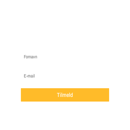
sender mails når vigtige ting skal huskes til din
græsplæne, f.eks. en påmindelse om at gøde i
foråret, hvornår det er godt at efterså i efteråret
etc.
Vi vil ca. sende 3-5 mails om året.
Tilmeld