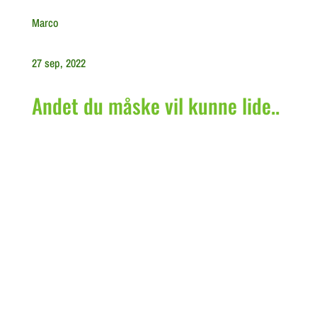
Marco
27 sep, 2022
Andet du måske vil kunne lide..
Nedfaldsæbler i Haven: En Guide til Kreativ
Udnyttelse af Oversete Skatte I mangfoldigheden af
frugttræer i vores haver er nedfaldsæbler ofte en...