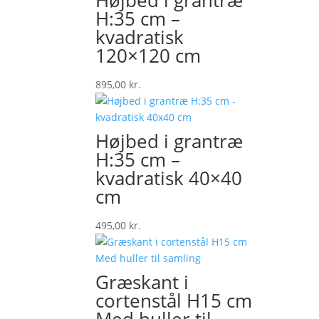
Højbed i grantræ
H:35 cm –
kvadratisk
120×120 cm
895,00
kr.
Højbed i grantræ
H:35 cm –
kvadratisk 40×40
cm
495,00
kr.
Græskant i
cortenstål H15 cm