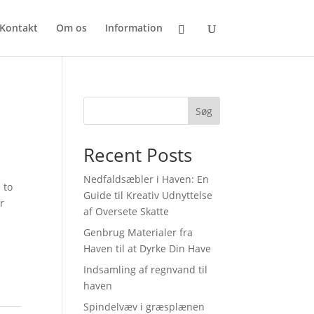
Kontakt
Om os
Information
Søg
Recent Posts
Nedfaldsæbler i Haven: En
 to
Guide til Kreativ Udnyttelse
r
af Oversete Skatte
Genbrug Materialer fra
Haven til at Dyrke Din Have
Indsamling af regnvand til
haven
Spindelvæv i græsplænen