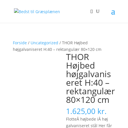
Forside
/
Uncategorized
/ THOR Højbed
højgalvaniseret H:40 – rektangulær 80×120 cm
THOR
Højbed
højgalvanis
eret H:40 –
rektangulær
80×120 cm
1.625,00
kr.
FlotteÂ højbede iÂ høj
galvaniseret stål Her får