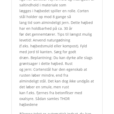
saltindhold i materiale som
lægges i højbedet spiller en rolle. Corten
stål holder op mod 8 gange så
lang tid som almindeligt jern. Dette højbed
har en holdbarhed på ca. 30 år
før det gennemtærer. Tips til længst mulig
levetid: Anvend naturgødning
(f.eks. højbedsmuld eller kompost). Fyld
med jord til kanten. Sørg for godt
dræn. Beplantning: Du kan dyrke alle slags
grøntsager i dette højbed. Rust
og jern: Cortenstål har den egenskab at
rusten løber mindre, end fra
almindeligt stål. Det kan dog ikke undgås at
det løber en smule, men rust
kan f.eks. fjernes fra betonfliser med
oxalsyre. Sådan samles THOR
højbedene
*Denne tekst er automatisk indsat, du kan