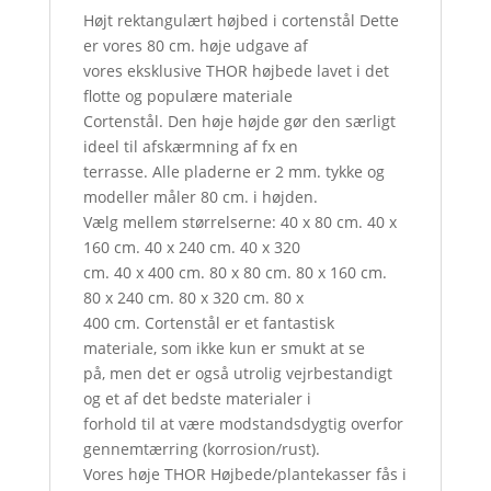
Højt rektangulært højbed i cortenstål Dette
er vores 80 cm. høje udgave af
vores eksklusive THOR højbede lavet i det
flotte og populære materiale
Cortenstål. Den høje højde gør den særligt
ideel til afskærmning af fx en
terrasse. Alle pladerne er 2 mm. tykke og
modeller måler 80 cm. i højden.
Vælg mellem størrelserne: 40 x 80 cm. 40 x
160 cm. 40 x 240 cm. 40 x 320
cm. 40 x 400 cm. 80 x 80 cm. 80 x 160 cm.
80 x 240 cm. 80 x 320 cm. 80 x
400 cm. Cortenstål er et fantastisk
materiale, som ikke kun er smukt at se
på, men det er også utrolig vejrbestandigt
og et af det bedste materialer i
forhold til at være modstandsdygtig overfor
gennemtærring (korrosion/rust).
Vores høje THOR Højbede/plantekasser fås i