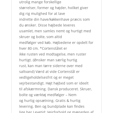
utrolig mange forskellige
størrelser, former og højder, hvilket giver
dig rig mulighed for at lave
indrette din have/køkkenhave præcis som
du ønsker. Disse højbede leveres
usamlet, men samles nemt og hurtigt med
skruer og bolte, som altid
medfølger ved køb. Højbedene er opdelt for
hver 80 cm. *Cortenstålet er
ikke rusten ved modtagelse, men ruster
hurtigt. (Ønsker man særlig hurtig
rust, kan man tørre siderne over med
saltvand) Værd at vide Cortenstål er
vedligeholdelsesfrit og er meget
vejrbestandigt. Højt højbed som er ideelt
til afskærmning. Dansk produceret. Skruer,
bolte og værktøj medfølger – Nem
og hurtig opsætning. Gratis & hurtig
levering. Ben og bundplade kan findes
lige her Levetid: Vejrforhold og mængden af