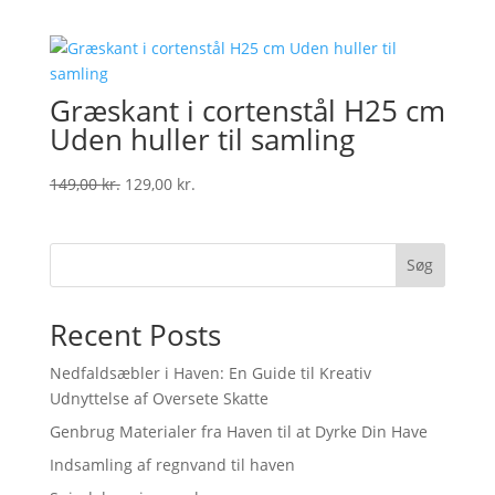
Græskant i cortenstål H25 cm
Uden huller til samling
Original
Current
149,00
kr.
129,00
kr.
price
price
was:
is:
149,00 kr..
129,00 kr..
Søg
Recent Posts
Nedfaldsæbler i Haven: En Guide til Kreativ
Udnyttelse af Oversete Skatte
Genbrug Materialer fra Haven til at Dyrke Din Have
Indsamling af regnvand til haven