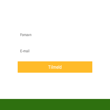
foråret, hvornår det er godt at efterså i efteråret
etc.
Vi vil ca. sende 3-5 mails om året.
Tilmeld