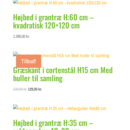
Højbed i grantræ H:60 cm –
kvadratisk 120×120 cm
1.395,00
kr.
Tilbud!
Græskant i cortenstål H15 cm Med
huller til samling
Original
Current
139,00
kr.
129,00
kr.
price
price
was:
is:
139,00 kr..
129,00 kr..
Højbed i grantræ H:35 cm –