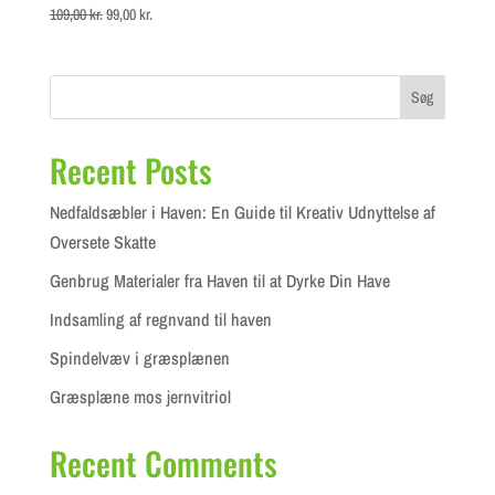
Original
Current
109,00
kr.
99,00
kr.
price
price
was:
is:
109,00 kr..
99,00 kr..
Søg
Recent Posts
Nedfaldsæbler i Haven: En Guide til Kreativ Udnyttelse af
Oversete Skatte
Genbrug Materialer fra Haven til at Dyrke Din Have
Indsamling af regnvand til haven
Spindelvæv i græsplænen
Græsplæne mos jernvitriol
Recent Comments