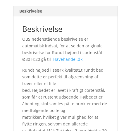
Beskrivelse
Beskrivelse
OBS nedenstående beskrivelse er
automatisk indsat, for at se den originale
beskrivelse for Rundt højbed i cortenstål
Ø80 H:20 gå til
Havehandel.dk
.
Rundt højbed i stærk kvalitetEt rundt bed
som dette er perfekt til afgrænsning af
træer eller et lille
bed. Højbedet er lavet i kraftigt cortenstål,
som får et rustent udseende.Højbedet er
åbent og skal samles på to punkter med de
medfølgende bolte og
møtrikker, hvilket giver mulighed for at
flytte ringen, selvom den allerede
er tilplantet.Mål: Tykkelse: 2 mm. Højde: 20