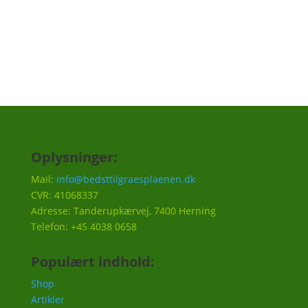
Tilmeld
Oplysninger:
Mail:
info@bedsttilgraesplaenen.dk
CVR: 41068337
Adresse: Tanderupkærvej, 7400 Herning
Telefon: +45 4038 0658
Populært indhold:
Shop
Artikler