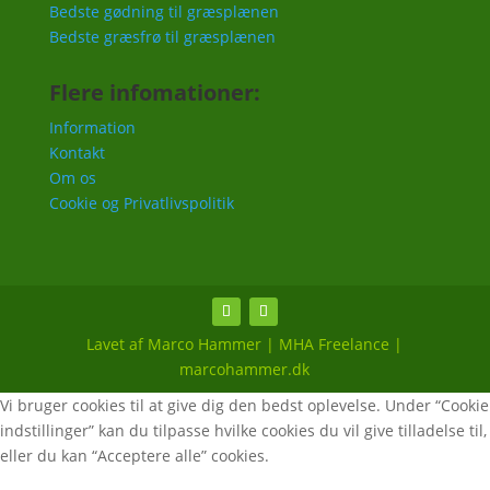
Bedste gødning til græsplænen
Bedste græsfrø til græsplænen
Flere infomationer:
Information
Kontakt
Om os
Cookie og Privatlivspolitik
Lavet af Marco Hammer | MHA Freelance |
marcohammer.dk
Vi bruger cookies til at give dig den bedst oplevelse. Under “Cookie
indstillinger” kan du tilpasse hvilke cookies du vil give tilladelse til,
eller du kan “Acceptere alle” cookies.