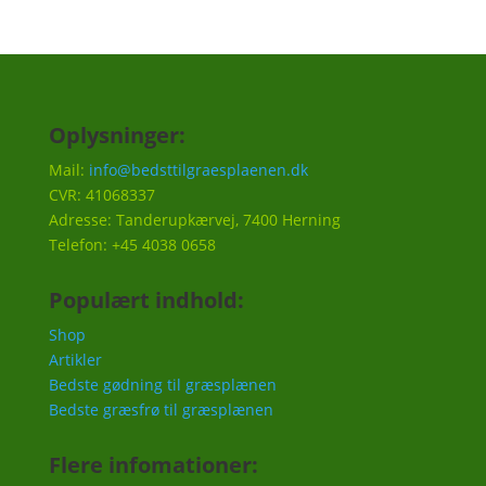
Oplysninger:
Mail:
info@bedsttilgraesplaenen.dk
CVR: 41068337
Adresse: Tanderupkærvej, 7400 Herning
Telefon: +45 4038 0658
Populært indhold:
Shop
Artikler
Bedste gødning til græsplænen
Bedste græsfrø til græsplænen
Flere infomationer: