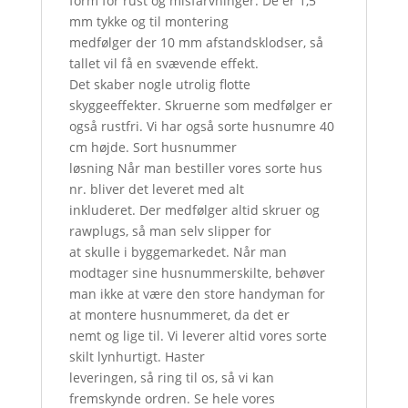
form for rust og misfarvninger. De er 1,5
mm tykke og til montering
medfølger der 10 mm afstandsklodser, så
tallet vil få en svævende effekt.
Det skaber nogle utrolig flotte
skyggeeffekter. Skruerne som medfølger er
også rustfri. Vi har også sorte husnumre 40
cm højde. Sort husnummer
løsning Når man bestiller vores sorte hus
nr. bliver det leveret med alt
inkluderet. Der medfølger altid skruer og
rawplugs, så man selv slipper for
at skulle i byggemarkedet. Når man
modtager sine husnummerskilte, behøver
man ikke at være den store handyman for
at montere husnummeret, da det er
nemt og lige til. Vi leverer altid vores sorte
skilt lynhurtigt. Haster
leveringen, så ring til os, så vi kan
fremskynde ordren. Se hele vores