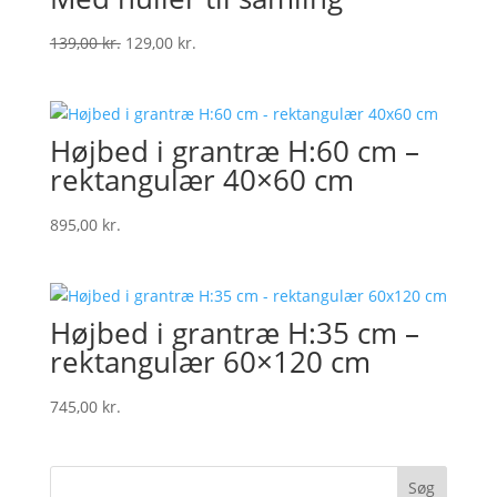
Original
Current
139,00
kr.
129,00
kr.
price
price
was:
is:
139,00 kr..
129,00 kr..
Højbed i grantræ H:60 cm –
rektangulær 40×60 cm
895,00
kr.
Højbed i grantræ H:35 cm –
rektangulær 60×120 cm
745,00
kr.
Søg