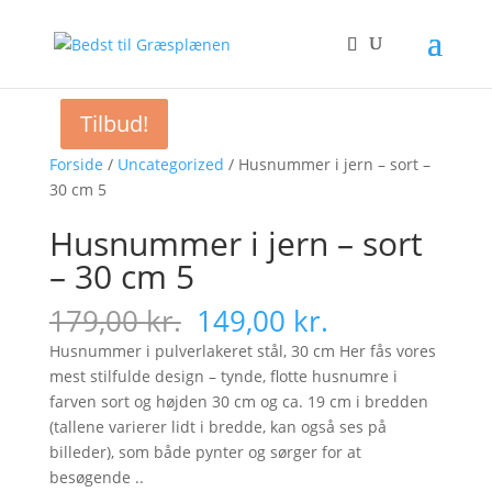
Tilbud!
Tilbud!
Forside
/
Uncategorized
/ Husnummer i jern – sort –
30 cm 5
Husnummer i jern – sort
– 30 cm 5
Original
Current
179,00
kr.
149,00
kr.
price
price
Husnummer i pulverlakeret stål, 30 cm Her fås vores
was:
is:
mest stilfulde design – tynde, flotte husnumre i
179,00 kr..
149,00 kr..
farven sort og højden 30 cm og ca. 19 cm i bredden
(tallene varierer lidt i bredde, kan også ses på
billeder), som både pynter og sørger for at
besøgende ..