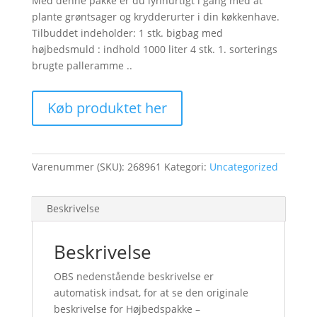
Med denne pakke er du lynhurtigt i gang med at
plante grøntsager og krydderurter i din køkkenhave.
Tilbuddet indeholder: 1 stk. bigbag med
højbedsmuld : indhold 1000 liter 4 stk. 1. sorterings
brugte palleramme ..
Køb produktet her
Varenummer (SKU):
268961
Kategori:
Uncategorized
Beskrivelse
Beskrivelse
OBS nedenstående beskrivelse er
automatisk indsat, for at se den originale
beskrivelse for Højbedspakke –