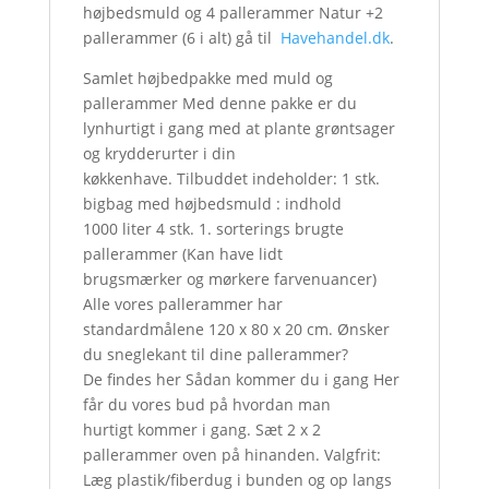
højbedsmuld og 4 pallerammer Natur +2
pallerammer (6 i alt) gå til
Havehandel.dk
.
Samlet højbedpakke med muld og
pallerammer Med denne pakke er du
lynhurtigt i gang med at plante grøntsager
og krydderurter i din
køkkenhave. Tilbuddet indeholder: 1 stk.
bigbag med højbedsmuld : indhold
1000 liter 4 stk. 1. sorterings brugte
pallerammer (Kan have lidt
brugsmærker og mørkere farvenuancer)
Alle vores pallerammer har
standardmålene 120 x 80 x 20 cm. Ønsker
du sneglekant til dine pallerammer?
De findes her Sådan kommer du i gang Her
får du vores bud på hvordan man
hurtigt kommer i gang. Sæt 2 x 2
pallerammer oven på hinanden. Valgfrit:
Læg plastik/fiberdug i bunden og op langs