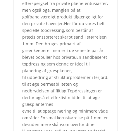
efterspørgsel fra private plæne-entusiaster,
men også pga. manglen på et
golfbane værdigt produkt tilgængeligt for
den private haveejer.Her får du vores helt
specielle topdressing, som består af
præcisionssorteret skarpt sand i størrelsen
1 mm. Den bruges primært af
greenkeepere, men er i de seneste par år
blevet populær hos private.En sandbaseret
topdressing som denne er ideel til
planering af græsplæner,
til udbedring af strukturproblemer i lerjord,
til at øge permeabiliteten og
nedbrydelsen af filtlag.Topdressingen er
derfor også et effektivt middel til at øge
græsplanternes
evne til at optage næring og minimere våde
områder.En smal kornstørrelse på 1 mm. er
desuden mere skånsom overfor dine