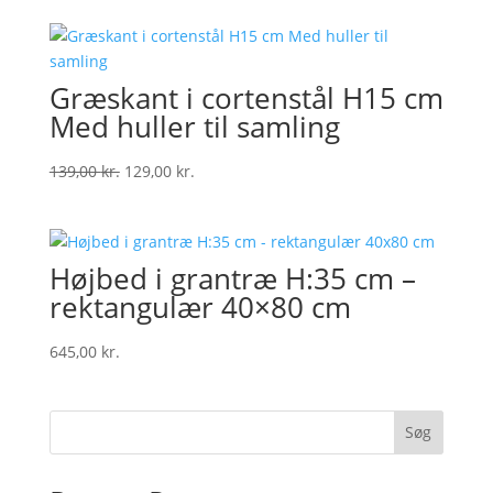
Græskant i cortenstål H15 cm
Med huller til samling
Original
Current
139,00
kr.
129,00
kr.
price
price
was:
is:
139,00 kr..
129,00 kr..
Højbed i grantræ H:35 cm –
rektangulær 40×80 cm
645,00
kr.
Søg