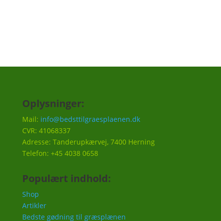
Tilmeld
Oplysninger:
Mail:
info@bedsttilgraesplaenen.dk
CVR: 41068337
Adresse: Tanderupkærvej, 7400 Herning
Telefon: +45 4038 0658
Populært indhold:
Shop
Artikler
Bedste gødning til græsplænen