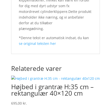
klippemaskiner, hvilket kan være en fordel
for dig med dyrt udstyr som fx
motordrevet cylinderklippere.Dette produkt
indeholder ikke næring, og vi anbefaler
derfor at du tilkøber
plænegødning.
*Denne tekst er automatisk indsat, du kan
se original teksten her
Relaterede varer
Højbed i grantræ H:35 cm –
rektangulær 40×120 cm
695,00
kr.