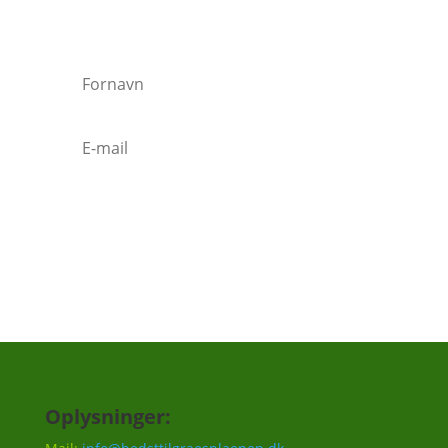
Vi vil ca. sende 3-5 mails om året.
Tilmeld
Oplysninger: