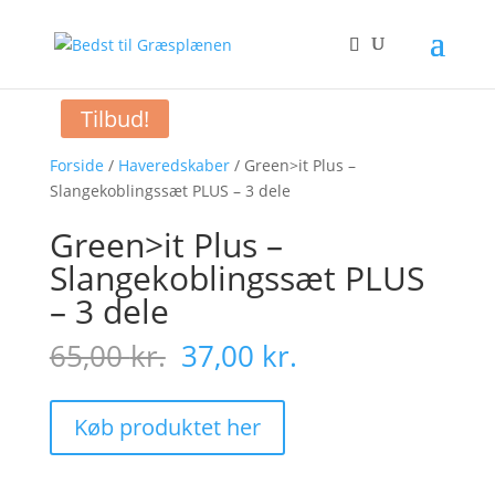
Tilbud!
Forside
/
Haveredskaber
/ Green>it Plus –
Slangekoblingssæt PLUS – 3 dele
Green>it Plus –
Slangekoblingssæt PLUS
– 3 dele
Original
Current
65,00
kr.
37,00
kr.
price
price
was:
is:
65,00 kr..
37,00 kr..
Køb produktet her