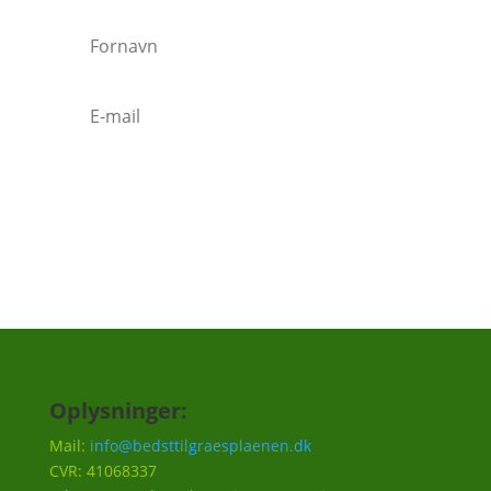
Tilmeld
Oplysninger:
Mail:
info@bedsttilgraesplaenen.dk
CVR: 41068337