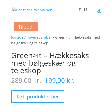
Tilbud!
Forside
/
Haveredskaber
/ Green>it – Hækkesaks med
bølgeskær og teleskop
Green>it – Hækkesaks
med bølgeskær og
teleskop
Original
Current
289,00
kr.
199,00
kr.
price
price
was:
is:
289,00 kr..
199,00 kr..
Køb produktet her