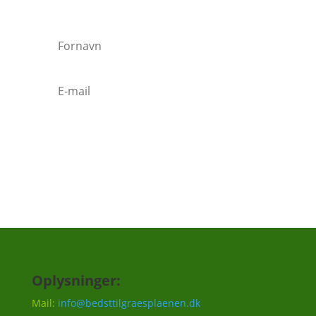
Vi vil ca. sende 3-5 mails om året.
Tilmeld
Oplysninger:
Mail:
info@bedsttilgraesplaenen.dk