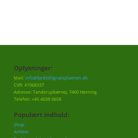
Tilmeld
Oplysninger:
Mail:
info@bedsttilgraesplaenen.dk
CVR: 41068337
Adresse: Tanderupkærvej, 7400 Herning
Telefon: +45 4038 0658
Populært indhold:
Shop
Artikler