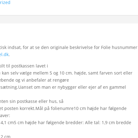
rized
k indsat, for at se den originale beskrivelse for Folie husnummer
l.dk
.
t til postkassen lavet i
 kan selv vælge mellem 5 og 10 cm. højde, samt farven sort eller
læbende og vi anbefaler at rengøre
åsætning.Uanset om man er nybygger eller ejer af en gammel
ten sin postkasse eller hus, så
t posten korrekt.Mål på folienumre10 cm højde har følgende
taver:
 4,1 cm5 cm højde har følgende bredder: Alle tal: 1,9 cm bredde
 2 cm