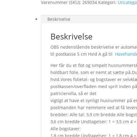
Varenummer (SKU):
269034
Kategori:
Uncatego
Beskrivelse
Beskrivelse
OBS nedenstående beskrivelse er automatis
til postkasse 5 cm Hvid A gå til
Havehande
Her får du et flot og simpelt husnummerskil
holdbart folie, som er nemt at sætte på.Du
hvid.Vores folietal- og bogstaver er selvk
postkassen/overfladen med sprit inden p
patriciervilla, så er det
vigtigt at have et synligt husnummer på en
postmanden har nemmere ved at få levere
bredder: Alle tal: 3,9 cm bredde Alle bogs
3,6 cm bredde Undtagelser: 1 = 3,5 cm 4 =
Alle bogstaver:
1,8 cm bredde Undtagelser: 1 = 1,8 cm 4 =