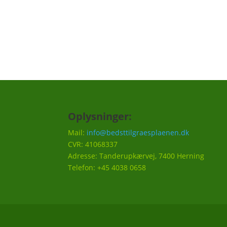
Vi vil ca. sende 3-5 mails om året.
Oplysninger:
Mail:
info@bedsttilgraesplaenen.dk
CVR: 41068337
Adresse: Tanderupkærvej, 7400 Herning
Telefon: +45 4038 0658