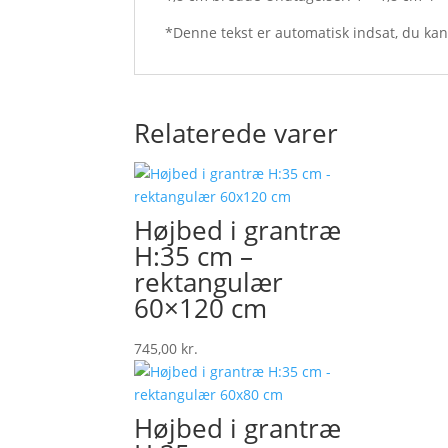
*Denne tekst er automatisk indsat, du ka
Relaterede varer
Højbed i grantræ
H:35 cm –
rektangulær
60×120 cm
745,00
kr.
Højbed i grantræ