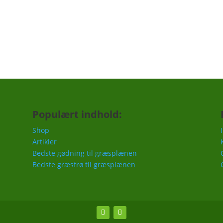
Populært indhold:
Shop
Artikler
Bedste gødning til græsplænen
Bedste græsfrø til græsplænen