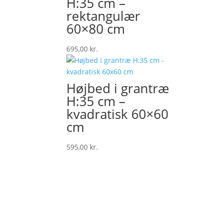
H:35 cm –
rektangulær
60×80 cm
695,00
kr.
Højbed i grantræ
H:35 cm –
kvadratisk 60×60
cm
595,00
kr.