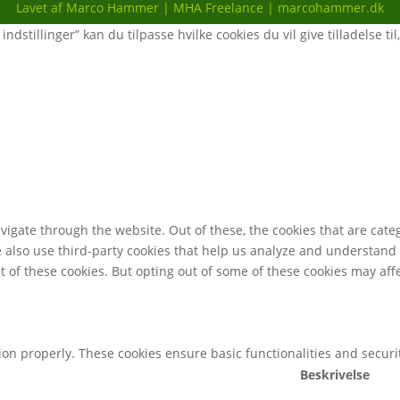
Lavet af Marco Hammer | MHA Freelance | marcohammer.dk
ndstillinger” kan du tilpasse hvilke cookies du vil give tilladelse til
igate through the website. Out of these, the cookies that are cate
We also use third-party cookies that help us analyze and understand
t of these cookies. But opting out of some of these cookies may af
tion properly. These cookies ensure basic functionalities and secur
Beskrivelse