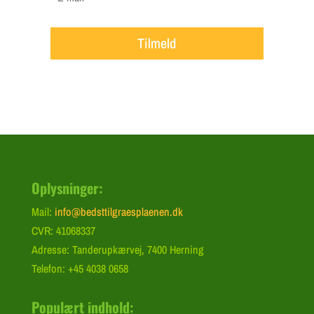
Tilmeld
Oplysninger:
Mail:
info@bedsttilgraesplaenen.dk
CVR: 41068337
Adresse: Tanderupkærvej, 7400 Herning
Telefon: +45 4038 0658
Populært indhold: