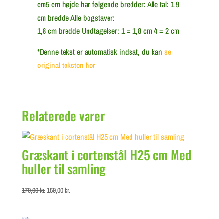
cm5 cm højde har følgende bredder: Alle tal: 1,9
cm bredde Alle bogstaver:
1,8 cm bredde Undtagelser: 1 = 1,8 cm 4 = 2 cm
*Denne tekst er automatisk indsat, du kan
se
original teksten her
Relaterede varer
Græskant i cortenstål H25 cm Med
huller til samling
Original
Current
179,00
kr.
159,00
kr.
price
price
was:
is: