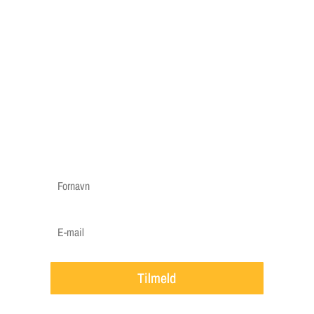
reminder"
Vi har lavet en "græs reminder", hvor vi kun
sender mails når vigtige ting skal huskes til din
græsplæne, f.eks. en påmindelse om at gøde i
foråret, hvornår det er godt at efterså i efteråret
etc.
Vi vil ca. sende 3-5 mails om året.
Tilmeld