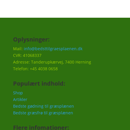
Oplysninger:
Mail:
info@bedsttilgraesplaenen.dk
CVR: 41068337
Adresse: Tanderupkærvej, 7400 Herning
Telefon: +45 4038 0658
Populært indhold:
Shop
Artikler
Bedste gødning til græsplænen
Bedste græsfrø til græsplænen
Flere infomationer: