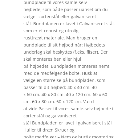
bundplade til vores samle-selv
højbede, som både passer uanset om du
vælger cortenstål eller galvaniseret
stål. Bundpladen er lavet i Galvaniseret stål,
som er et robust og utrolig
rusttrægt materiale. Man bruger en
bundplade til sit højbed når: Højbedets
underlag skal beskyttes (f.eks. fliser). Der
skal monteres ben eller hjul
på højbedet. Bundpladen monteres nemt
med de medfølgende bolte. Husk at
vælge en størrelse på bundpladen, som
passer til dit højbed: 40 x 40 cm. 40
x 60 cm. 40 x 80 cm. 40 x 120 cm. 60 x 60
cm. 60 x 80 cm. 60 x 120 cm. Værd
at vide Passer til vores samle-selv højbede i
cortenstål og galvaniseret
stål Bundpladen er lavet i galvaniseret stål
Huller til dræn Skruer og
bolte medfølger – Nem og hurtig montering