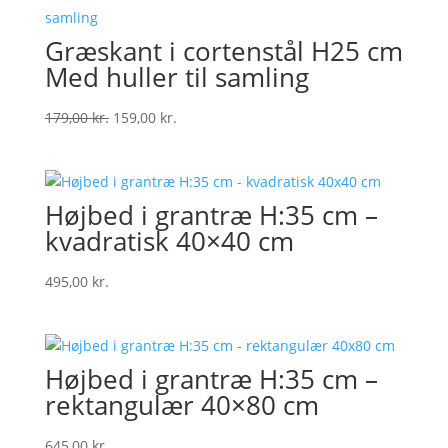
Græskant i cortenstål H25 cm
Med huller til samling
Original
Current
179,00
kr.
159,00
kr.
price
price
was:
is:
179,00 kr..
159,00 kr..
Højbed i grantræ H:35 cm –
kvadratisk 40×40 cm
495,00
kr.
Højbed i grantræ H:35 cm –
rektangulær 40×80 cm
645,00
kr.