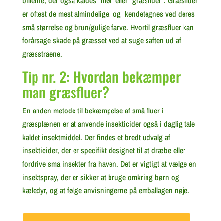
billerne, der også kaldes “møl” eller “græsfluer”. Græsfluer
er oftest de mest almindelige, og kendetegnes ved deres
små størrelse og brun/gulige farve. Hvortil græsfluer kan
forårsage skade på græsset ved at suge saften ud af
græsstråene.
Tip nr. 2: Hvordan bekæmper
man græsfluer?
En anden metode til bekæmpelse af små fluer i
græsplænen er at anvende insekticider også i daglig tale
kaldet insektmiddel. Der findes et bredt udvalg af
insekticider, der er specifikt designet til at dræbe eller
fordrive små insekter fra haven. Det er vigtigt at vælge en
insektspray, der er sikker at bruge omkring børn og
kæledyr, og at følge anvisningerne på emballagen nøje.