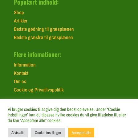
Populært indhold:
Shop
Artikler
Bedste gødning til græsplænen
Bedste græsfrø til græsplænen
Flere infomationer:
Information
Kontakt
Om os
Cookie og Privatlivspolitik
Vi bruger cookies til at give dig den bedst oplevelse. Under “Cookie
indstillinger” kan du tilpasse hvilke cookies du vil give tilladelse til, eller
du kan “Acceptere alle” cookies.
Lavet af Marco Hammer | MHA Freelance |
Afvis alle
Cookie instillinger
Accepter alle