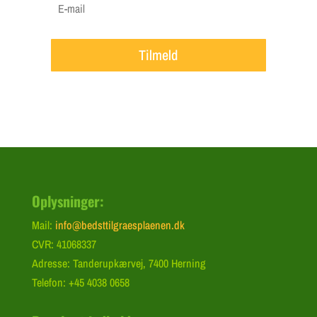
Tilmeld
Oplysninger:
Mail:
info@bedsttilgraesplaenen.dk
CVR: 41068337
Adresse: Tanderupkærvej, 7400 Herning
Telefon: +45 4038 0658