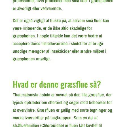
professionel, hvis problemet med små fluer i græsplænen
er alvorligt eller vedvarende.
Det er også vigtigt at huske på, at selvom små fluer kan
være irriterende, er de ikke altid skadelige for
græsplænen. I nogle tilfælde kan det være bedre at
acceptere deres tilstedeværelse i stedet for at bruge
unødige mængder af insekticider eller ændre miljøet i
græsplænen unødigt.
Hvad er denne græsflue så?
Thaumatomyia notata er navnet på den lille græsflue, der
typisk optræder om efteråret og søger mod beboelser for
at overvintre. Græsfluen er gullig med sorte tegninger og
mørke tværstriber på bagkroppen. Som en del af
stråfluefamilien (Chloropidae) er fluen tæt knyttet til