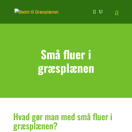
Små fluer i
græsplænen
Hvad gør man med små fluer i
græsplænen?