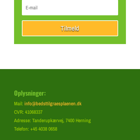
Tilmeld
Oplysninger:
Mail:
info@bedsttilgraesplaenen.dk
CVR: 41068337
Adresse: Tanderupkærvej, 7400 Herning
Telefon: +45 4038 0658