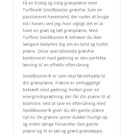
Få en frodig og livlig græsplæne med
Turfline® SeedBooster græsfrø. Som en
passioneret havemand, der nyder at bruge
tid i haven, ved jeg, hvor vigtigt det er at
have en grøn og tæt græsplæne. Med
Turfline SeedBooster® behøver du ikke
længere bekymre dig om en tynd og hullet
plæne. Disse speciallavede græsfrø
kombineret med gødning er den perfekte
løsning til en effektiv eftersåning.
SeedBooster® er som vital førstehjælp til
din græsplæne. Frøene er omhyggeligt
beklædt med gødning, hvilket giver en
energiindsprøjtning, der får din plæne til at
blomstre. Ved at lave en eftersåning med
SeedBooster® giver du din gamle plæne
nyt liv. De grønne spirer dukker hurtigt op,
og inden længe forvandler den gamle
plæne sig til et tæt og grønt græstæppe,