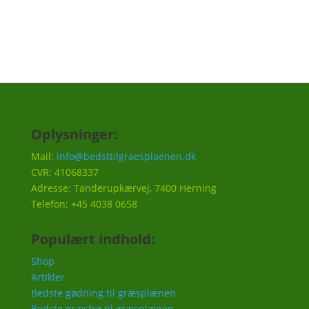
Oplysninger:
Mail:
info@bedsttilgraesplaenen.dk
CVR: 41068337
Adresse: Tanderupkærvej, 7400 Herning
Telefon: +45 4038 0658
Populært indhold:
Shop
Artikler
Bedste gødning til græsplænen
Bedste græsfrø til græsplænen