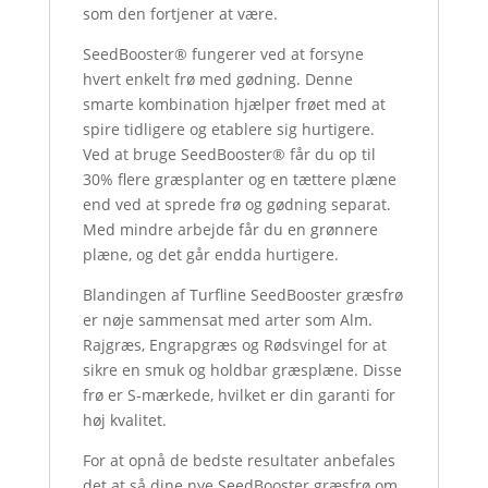
som den fortjener at være.
SeedBooster® fungerer ved at forsyne
hvert enkelt frø med gødning. Denne
smarte kombination hjælper frøet med at
spire tidligere og etablere sig hurtigere.
Ved at bruge SeedBooster® får du op til
30% flere græsplanter og en tættere plæne
end ved at sprede frø og gødning separat.
Med mindre arbejde får du en grønnere
plæne, og det går endda hurtigere.
Blandingen af Turfline SeedBooster græsfrø
er nøje sammensat med arter som Alm.
Rajgræs, Engrapgræs og Rødsvingel for at
sikre en smuk og holdbar græsplæne. Disse
frø er S-mærkede, hvilket er din garanti for
høj kvalitet.
For at opnå de bedste resultater anbefales
det at så dine nye SeedBooster græsfrø om