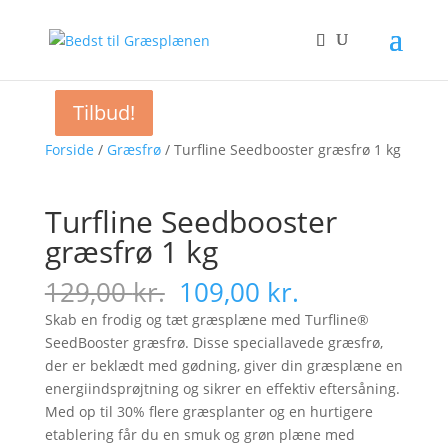
Tilbud!
Tilbud!
Tilbud!
Forside
/
Græsfrø
/ Turfline Seedbooster græsfrø 1 kg
Turfline Seedbooster
græsfrø 1 kg
Original
Current
129,00
kr.
109,00
kr.
price
price
Skab en frodig og tæt græsplæne med Turfline®
was:
is:
SeedBooster græsfrø. Disse speciallavede græsfrø,
129,00 kr..
109,00 kr..
der er beklædt med gødning, giver din græsplæne en
energiindsprøjtning og sikrer en effektiv eftersåning.
Med op til 30% flere græsplanter og en hurtigere
etablering får du en smuk og grøn plæne med