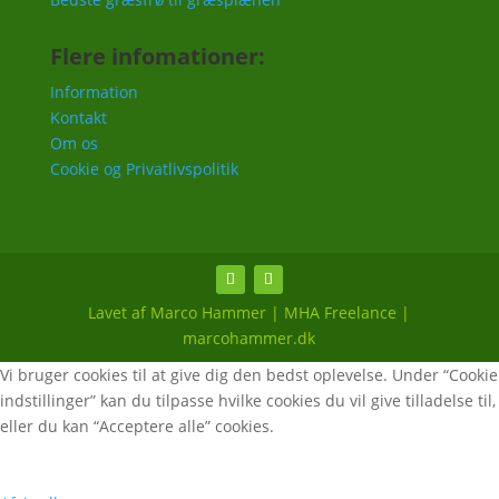
Flere infomationer:
Information
Kontakt
Om os
Cookie og Privatlivspolitik
Lavet af Marco Hammer | MHA Freelance |
marcohammer.dk
Vi bruger cookies til at give dig den bedst oplevelse. Under “Cookie
indstillinger” kan du tilpasse hvilke cookies du vil give tilladelse til,
eller du kan “Acceptere alle” cookies.