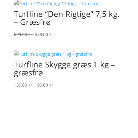
Turfline “Den Rigtige” 7,5 kg.
– Græsfrø
Original
Current
699,00
kr.
559,00
kr.
price
price
was:
is:
699,00 kr..
559,00 kr..
Turfline Skygge græs 1 kg –
græsfrø
Original
Current
139,00
kr.
109,00
kr.
price
price
was:
is:
139,00 kr..
109,00 kr..