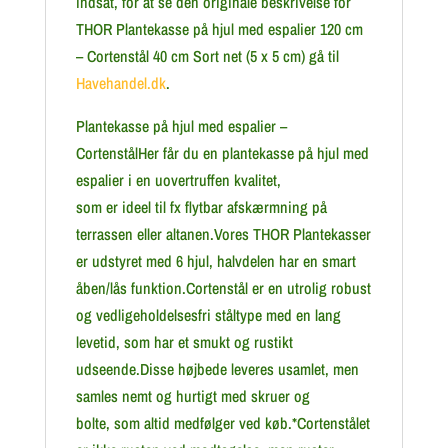
indsat, for at se den originale beskrivelse for
THOR Plantekasse på hjul med espalier 120 cm
– Cortenstål 40 cm Sort net (5 x 5 cm) gå til
Havehandel.dk
.
Plantekasse på hjul med espalier –
CortenstålHer får du en plantekasse på hjul med
espalier i en uovertruffen kvalitet,
som er ideel til fx flytbar afskærmning på
terrassen eller altanen.Vores THOR Plantekasser
er udstyret med 6 hjul, halvdelen har en smart
åben/lås funktion.Cortenstål er en utrolig robust
og vedligeholdelsesfri ståltype med en lang
levetid, som har et smukt og rustikt
udseende.Disse højbede leveres usamlet, men
samles nemt og hurtigt med skruer og
bolte, som altid medfølger ved køb.*Cortenstålet