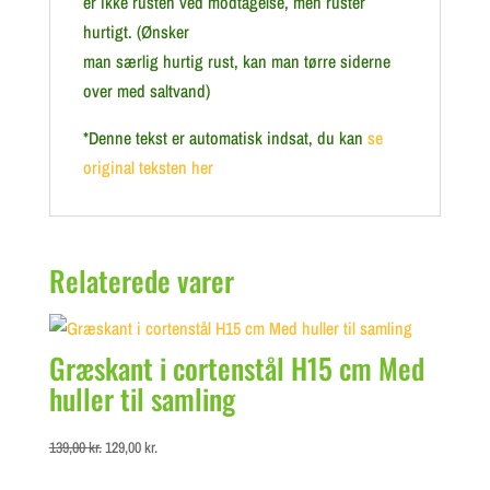
er ikke rusten ved modtagelse, men ruster
hurtigt. (Ønsker
man særlig hurtig rust, kan man tørre siderne
over med saltvand)
*Denne tekst er automatisk indsat, du kan
se
original teksten her
Relaterede varer
Græskant i cortenstål H15 cm Med
huller til samling
Original
Current
139,00
kr.
129,00
kr.
price
price