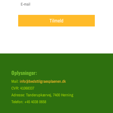
Tilmeld
Oplysninger:
Mail:
info@bedsttilgraesplaenen.dk
CVR: 41068337
Adresse: Tanderupkærvej, 7400 Herning
Telefon: +45 4038 0658