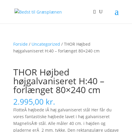
Forside
/
Uncategorized
/ THOR Højbed
højgalvaniseret H:40 – forlænget 80×240 cm
THOR Højbed
højgalvaniseret H:40 –
forlænget 80×240 cm
2.995,00
kr.
FlotteÂ højbede iÂ høj galvaniseret stål Her får du
vores fantastiske højbede lavet i høj galvaniseret
MagnelisÂ® stål. Alle måler 40 cm. i højden og
pladerne erÂ 2 mm. tykke. Den rektangulære udgave