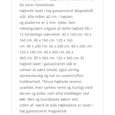
du vores fantastiske
højbede lavet i høj galvaniseret Magnelis®
stål. Alle måler 40 cm. i højden
og pladerne er 2 mm. tykke. Den
rektangulære udgave af dette højbed fås i
12 forskellige størrelser: 40 x 160 cm. 60 x
160 cm. 80 x 160 cm. 120 x 160
cm. 40 x 240 cm. 60 x 240 cm. 80 x 240 cm.
120 x 240 cm. 40 x 360 cm. 60 x
360 cm. 80 x 360 cm. 120 x 360 cm. Et
højbed lavet i galvaniseret stål er
udover at være smukt, også utrolig
vejrbestandig og har en uovertruffen
holdbarhed. *Disse højbede leveres
usamlet, men samles nemt og hurtigt med
skruer og bolte, som altid medfølger ved
køb. Ben og bundplade købes ved
siden af. Værd at vide Højbedene er lavet i
høj galvaniseret magnelis®