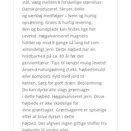
stål. Vælg mellem 8 forskellige størrelser.
Dansk produceret. Skruer, bolte
og værktøj medfølger – Nem og hurtig
opsætning. Gratis & hurtig levering.
Ben og bundplade kan findes lige her
Levetid: Højgalvaniseret magnelis
holder op mod 8 gange så lang tid som
almindeligt jern. Dette højbed har en
holdbarhed på ca. 80 år før det
gennemtærer. Tips til længst mulig levetid:
Anvend naturgødning (f.eks. højbedsmuld
eller kompost). Fyld med jord til
kanten. Sørg for godt dræn. Beplantning:
Du kan dyrke alle slags grøntsager
i dette højbed. Højgalvaniseret jern: Disse
højbede er ikke skadelige for
dine grøntsager. Grøntsagerne er spiselige
efter at blive dyrket i dette
højbed. Der afgives ingen giftige stoffer fra
højbedet til jorden eller