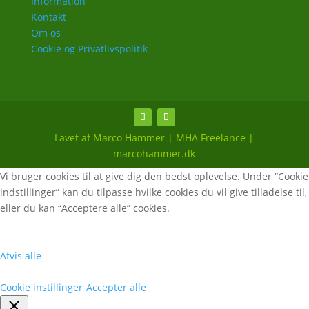
Information
Kontakt
Om os
Cookie og Privatlivspolitik
Lavet af Marco Hammer | MHA Freelance |
marcohammer.dk
Vi bruger cookies til at give dig den bedst oplevelse. Under “Cookie
indstillinger” kan du tilpasse hvilke cookies du vil give tilladelse til,
eller du kan “Acceptere alle” cookies.
Afvis alle
Cookie instillinger
Accepter alle