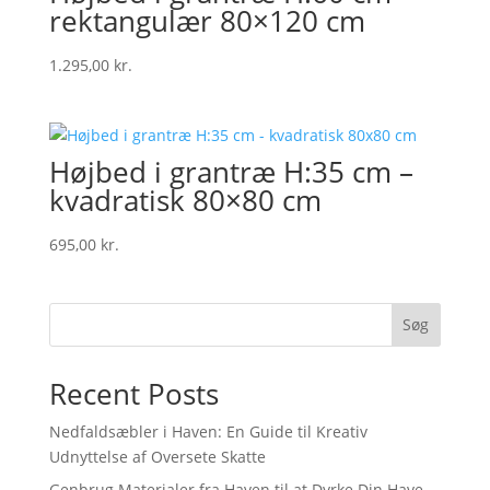
rektangulær 80×120 cm
1.295,00
kr.
Højbed i grantræ H:35 cm –
kvadratisk 80×80 cm
695,00
kr.
Søg
Recent Posts
Nedfaldsæbler i Haven: En Guide til Kreativ
Udnyttelse af Oversete Skatte
Genbrug Materialer fra Haven til at Dyrke Din Have