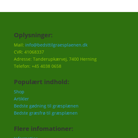
Oplysninger:
Mail:
info@bedsttilgraesplaenen.dk
CVR: 41068337
Adresse: Tanderupkærvej, 7400 Herning
Telefon: +45 4038 0658
Populært indhold:
Shop
Artikler
Bedste gødning til græsplænen
Bedste græsfrø til græsplænen
Flere infomationer: