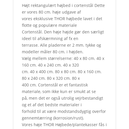
Højt rektangulært højbed i cortenstål Dette
er vores 80 cm. høje udgave af
vores eksklusive THOR højbede lavet i det
flotte og populære materiale
Cortenstål. Den høje højde gør den særligt
ideel til afskærmning af fx en
terrasse. Alle pladerne er 2 mm. tykke og
modeller måler 80 cm. i højden.
Vælg mellem størrelserne: 40 x 80 cm. 40 x
160 cm. 40 x 240 cm. 40 x 320
cm. 40 x 400 cm. 80 x 80 cm. 80 x 160 cm.
80 x 240 cm. 80 x 320 cm. 80 x
400 cm. Cortenstål er et fantastisk
materiale, som ikke kun er smukt at se
på, men det er også utrolig vejrbestandigt
og et af det bedste materialer i
forhold til at være modstandsdygtig overfor
gennemtærring (korrosion/rust).
Vores høje THOR Højbede/plantekasser fås i