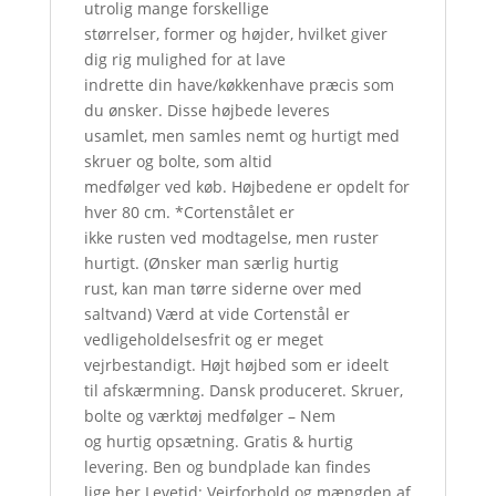
utrolig mange forskellige
størrelser, former og højder, hvilket giver
dig rig mulighed for at lave
indrette din have/køkkenhave præcis som
du ønsker. Disse højbede leveres
usamlet, men samles nemt og hurtigt med
skruer og bolte, som altid
medfølger ved køb. Højbedene er opdelt for
hver 80 cm. *Cortenstålet er
ikke rusten ved modtagelse, men ruster
hurtigt. (Ønsker man særlig hurtig
rust, kan man tørre siderne over med
saltvand) Værd at vide Cortenstål er
vedligeholdelsesfrit og er meget
vejrbestandigt. Højt højbed som er ideelt
til afskærmning. Dansk produceret. Skruer,
bolte og værktøj medfølger – Nem
og hurtig opsætning. Gratis & hurtig
levering. Ben og bundplade kan findes
lige her Levetid: Vejrforhold og mængden af