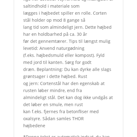
saltindhold i materiale som
lægges i højbedet spiller en rolle. Corten
stål holder op mod 8 gange så
lang tid som almindeligt jern. Dette højbed
har en holdbarhed på ca. 30 år
før det gennemtærer. Tips til længst mulig
levetid: Anvend naturgødning
(f.eks. højbedsmuld eller kompost). Fyld
med jord til kanten. Sørg for godt
dræn. Beplantning: Du kan dyrke alle slags
grøntsager i dette højbed. Rust
og jern: Cortenstål har den egenskab at
rusten løber mindre, end fra
almindeligt stål. Det kan dog ikke undgås at
det løber en smule, men rust
kan f.eks. fjernes fra betonfliser med
oxalsyre. Sådan samles THOR
højbedene
*Denne tekst er automatisk indsat, du kan