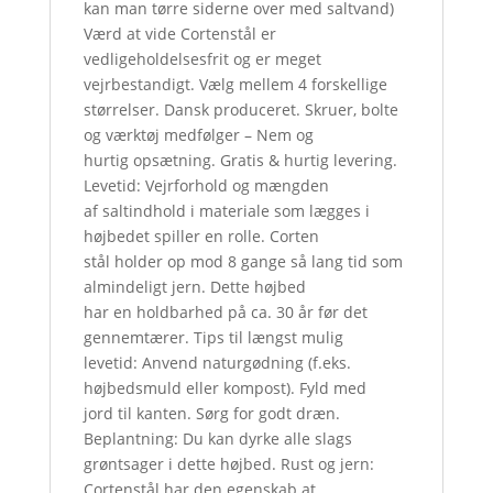
kan man tørre siderne over med saltvand)
Værd at vide Cortenstål er
vedligeholdelsesfrit og er meget
vejrbestandigt. Vælg mellem 4 forskellige
størrelser. Dansk produceret. Skruer, bolte
og værktøj medfølger – Nem og
hurtig opsætning. Gratis & hurtig levering.
Levetid: Vejrforhold og mængden
af saltindhold i materiale som lægges i
højbedet spiller en rolle. Corten
stål holder op mod 8 gange så lang tid som
almindeligt jern. Dette højbed
har en holdbarhed på ca. 30 år før det
gennemtærer. Tips til længst mulig
levetid: Anvend naturgødning (f.eks.
højbedsmuld eller kompost). Fyld med
jord til kanten. Sørg for godt dræn.
Beplantning: Du kan dyrke alle slags
grøntsager i dette højbed. Rust og jern:
Cortenstål har den egenskab at