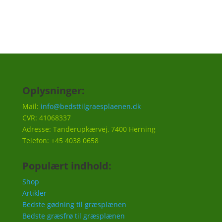
Oplysninger:
Mail:
info@bedsttilgraesplaenen.dk
CVR: 41068337
Adresse: Tanderupkærvej, 7400 Herning
Telefon: +45 4038 0658
Populært indhold:
Shop
Artikler
Bedste gødning til græsplænen
Bedste græsfrø til græsplænen