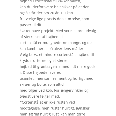
højbed i cortenstål til køkkenhaven,
kan du derfor være helt sikker på at den
også står der om 20 år. Du kan
frit vælge lige præcis den størrelse, som
passer til dit
køkkenhave-projekt. Med vores store udvalg
af størrelser af højbede i
cortenstål er mulighederne mange, og de
kan kombineres på alverdens måder.
Vælg f.eks. et mindre cortenståls højbed til
krydderurterne og et større
højbed til grøntsagerne med lidt mere gods
i. Disse højbede leveres
usamlet, men samles nemt og hurtigt med
skruer og bolte, som altid
medfølger ved køb. Forlængervinkler og
tværstivere følger med.
*Cortenstålet er ikke rusten ved
modtagelse, men ruster hurtigt. (Ønsker
man særlig hurtig rust, kan man tørre