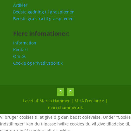
Artikler
Bedste gødning til græsplænen
Bedste græsfrø til græsplænen
Flere infomationer:
Information
Kontakt
Om os
Cookie og Privatlivspolitik
Lavet af Marco Hammer | MHA Freelance |
marcohammer.dk
Vi bruger cookies til at give dig den bedst oplevelse. Under “Cookie
indstillinger” kan du tilpasse hvilke cookies du vil give tilladelse til,
eller du kan “Acceptere alle” cookies.