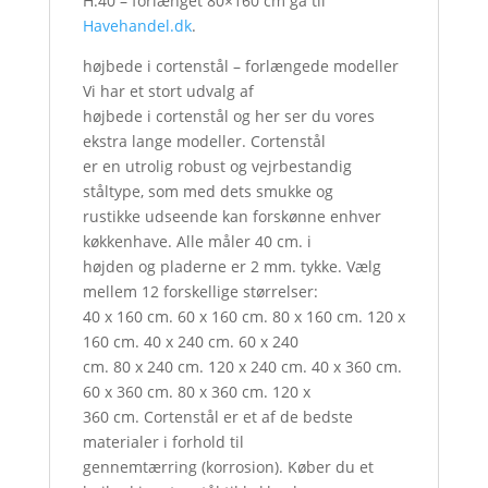
H:40 – forlænget 80×160 cm gå til
Havehandel.dk
.
højbede i cortenstål – forlængede modeller
Vi har et stort udvalg af
højbede i cortenstål og her ser du vores
ekstra lange modeller. Cortenstål
er en utrolig robust og vejrbestandig
ståltype, som med dets smukke og
rustikke udseende kan forskønne enhver
køkkenhave. Alle måler 40 cm. i
højden og pladerne er 2 mm. tykke. Vælg
mellem 12 forskellige størrelser:
40 x 160 cm. 60 x 160 cm. 80 x 160 cm. 120 x
160 cm. 40 x 240 cm. 60 x 240
cm. 80 x 240 cm. 120 x 240 cm. 40 x 360 cm.
60 x 360 cm. 80 x 360 cm. 120 x
360 cm. Cortenstål er et af de bedste
materialer i forhold til
gennemtærring (korrosion). Køber du et