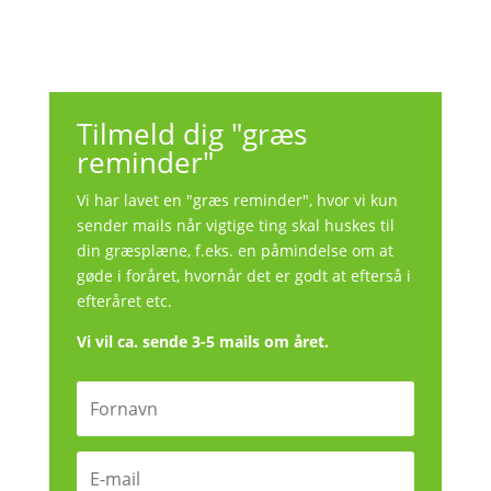
Tilmeld dig "græs
reminder"
Vi har lavet en "græs reminder", hvor vi kun
sender mails når vigtige ting skal huskes til
din græsplæne, f.eks. en påmindelse om at
gøde i foråret, hvornår det er godt at efterså i
efteråret etc.
Vi vil ca. sende 3-5 mails om året.