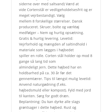
siderne over med saltvand) Værd at
vide Cortenstål er vedligeholdelsesfrit og er
meget vejrbestandigt. Vælg
mellem 8 forskellige størrelser. Dansk
produceret. Skruer, bolte og værktøj
medfølger – Nem og hurtig opsætning.
Gratis & hurtig levering. Levetid:
Vejrforhold og mængden af saltindhold i
materiale som lægges i højbedet
spiller en rolle. Corten stål holder op mod 8
gange så lang tid som
almindeligt jern. Dette højbed har en
holdbarhed på ca. 30 år før det
gennemtærer. Tips til længst mulig levetid:
Anvend naturgødning (f.eks.
højbedsmuld eller kompost). Fyld med jord
til kanten. Sørg for godt dræn.
Beplantning: Du kan dyrke alle slags
grøntsager i dette højbed. Rust og