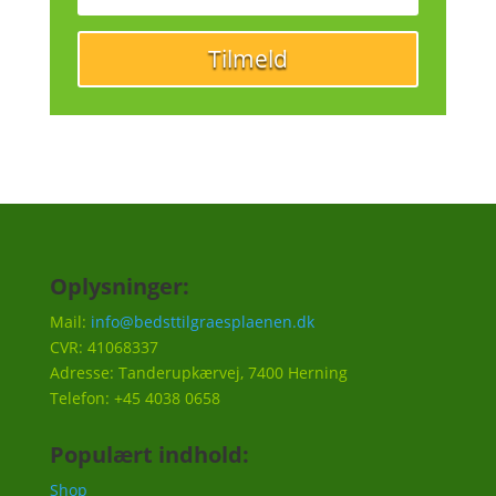
Tilmeld
Oplysninger:
Mail:
info@bedsttilgraesplaenen.dk
CVR: 41068337
Adresse: Tanderupkærvej, 7400 Herning
Telefon: +45 4038 0658
Populært indhold:
Shop