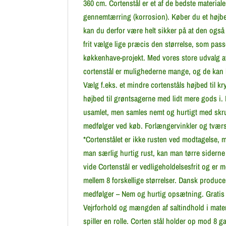
360 cm. Cortenstål er et af de bedste materialer
gennemtærring (korrosion). Køber du et højbed
kan du derfor være helt sikker på at den også
frit vælge lige præcis den størrelse, som passer
køkkenhave-projekt. Med vores store udvalg af
cortenstål er mulighederne mange, og de kan
Vælg f.eks. et mindre cortenståls højbed til kr
højbed til grøntsagerne med lidt mere gods i.
usamlet, men samles nemt og hurtigt med skru
medfølger ved køb. Forlængervinkler og tværs
*Cortenstålet er ikke rusten ved modtagelse, m
man særlig hurtig rust, kan man tørre sidern
vide Cortenstål er vedligeholdelsesfrit og er 
mellem 8 forskellige størrelser. Dansk produce
medfølger – Nem og hurtig opsætning. Gratis &
Vejrforhold og mængden af saltindhold i mate
spiller en rolle. Corten stål holder op mod 8 