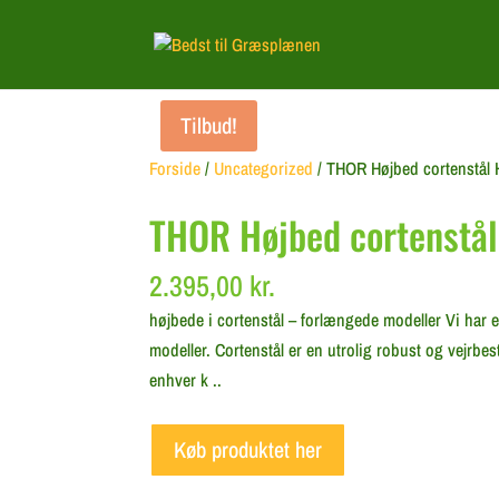
Tilbud!
Forside
/
Uncategorized
/ THOR Højbed cortenstål 
THOR Højbed cortenstå
2.395,00
kr.
højbede i cortenstål – forlængede modeller Vi har e
modeller. Cortenstål er en utrolig robust og vejr
enhver k ..
Køb produktet her