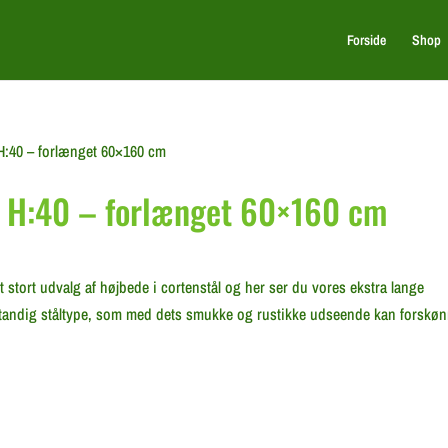
Forside
Shop
H:40 – forlænget 60×160 cm
l H:40 – forlænget 60×160 cm
t stort udvalg af højbede i cortenstål og her ser du vores ekstra lange
bestandig ståltype, som med dets smukke og rustikke udseende kan forskø