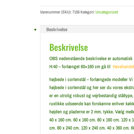
Varenummer (SKU):
7156
Kategori:
Uncategorized
Beskrivelse
Beskrivelse
OBS nedenstående beskrivelse er automatisk in
H:40 – forlænget 60×160 cm gå til
Havehandel
højbede i cortenstål – forlængede modeller Vi 
højbede i cortenstål og her ser du vores ekstr
er en utrolig robust og vejrbestandig stålty
rustikke udseende kan forskønne enhver køkke
højden og pladerne er 2 mm. tykke. Vælg mellem
40 x 160 cm. 60 x 160 cm. 80 x 160 cm. 120 x 
cm. 80 x 240 cm. 120 x 240 cm. 40 x 360 cm. 6