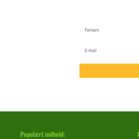
r"
nder mails når vigtige ting skal
 om at gøde i foråret, hvornår det
Populært indhold: