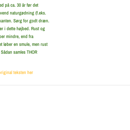
ed på ca. 30 år før det
nvend naturgødning (f.eks.
 kanten. Sørg for godt dræn.
er i dette højbed. Rust og
ber mindre, end fra
et løber en smule, men rust
re. Sådan samles THOR
original teksten her