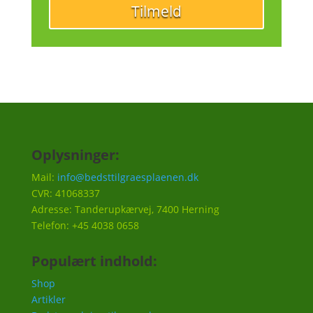
Tilmeld
Oplysninger:
Mail:
info@bedsttilgraesplaenen.dk
CVR: 41068337
Adresse: Tanderupkærvej, 7400 Herning
Telefon: +45 4038 0658
Populært indhold:
Shop
Artikler