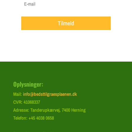
Tilmeld
Oplysninger:
Mail:
info@bedsttilgraesplaenen.dk
CVR: 41068337
Adresse: Tanderupkærvej, 7400 Herning
Telefon: +45 4038 0658