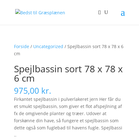
Forside
/
Uncategorized
/ Spejlbassin sort 78 x 78 x 6
cm
Spejlbassin sort 78 x 78 x
6 cm
975,00
kr.
Firkantet spejlbassin i pulverlakeret jern Her får du
et smukt spejlbassin, som giver et flot afspejlning af
fx de omgivende planter og træer. Udover at
forskønne din have, så fungere et spejlbassin som
dette også som fuglebad til havens fugle. Spejlbassi
..