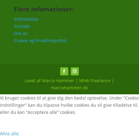
Flere infomationer:
Information
Kontakt
Om os
Cookie og Privatlivspolitik
Lavet af Marco Hammer | MHA Freelance |
marcohammer.dk
Vi bruger cookies til at give dig den bedst oplevelse. Under “Cookie
indstillinger” kan du tilpasse hvilke cookies du vil give tilladelse til,
eller du kan “Acceptere alle” cookies.
Afvis alle