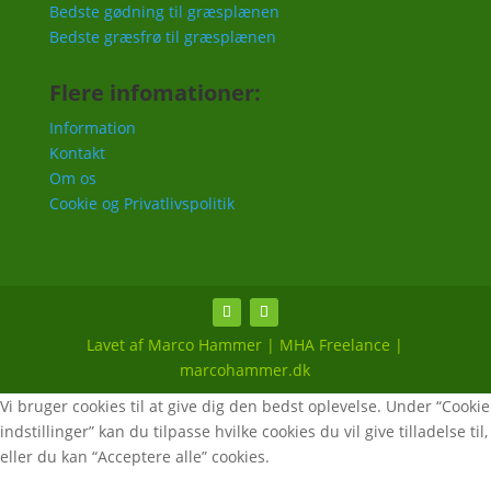
Bedste gødning til græsplænen
Bedste græsfrø til græsplænen
Flere infomationer:
Information
Kontakt
Om os
Cookie og Privatlivspolitik
Lavet af Marco Hammer | MHA Freelance |
marcohammer.dk
Vi bruger cookies til at give dig den bedst oplevelse. Under “Cookie
indstillinger” kan du tilpasse hvilke cookies du vil give tilladelse til,
eller du kan “Acceptere alle” cookies.