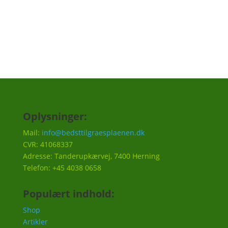
Tilmeld
Oplysninger:
Mail:
info@bedsttilgraesplaenen.dk
CVR: 41068337
Adresse: Tanderupkærvej, 7400 Herning
Telefon: +45 4038 0658
Populært indhold:
Shop
Artikler