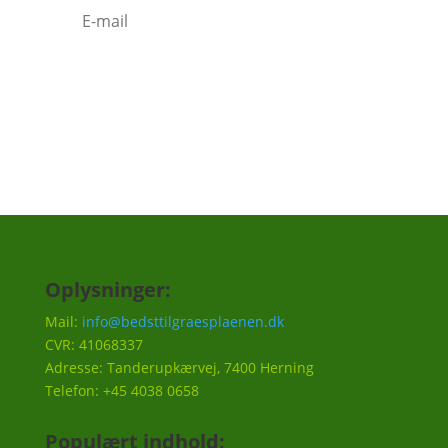
Tilmeld
Oplysninger:
Mail:
info@bedsttilgraesplaenen.dk
CVR: 41068337
Adresse: Tanderupkærvej, 7400 Herning
Telefon: +45 4038 0658
Populært indhold: