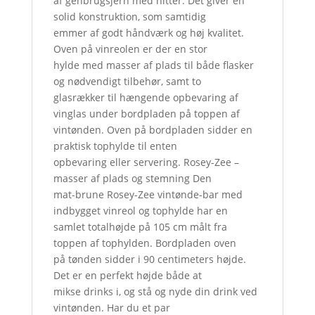
af genbrugsjern med nitter. Det giver en
solid konstruktion, som samtidig
emmer af godt håndværk og høj kvalitet.
Oven på vinreolen er der en stor
hylde med masser af plads til både flasker
og nødvendigt tilbehør, samt to
glasrækker til hængende opbevaring af
vinglas under bordpladen på toppen af
vintønden. Oven på bordpladen sidder en
praktisk tophylde til enten
opbevaring eller servering. Rosey-Zee –
masser af plads og stemning Den
mat-brune Rosey-Zee vintønde-bar med
indbygget vinreol og tophylde har en
samlet totalhøjde på 105 cm målt fra
toppen af tophylden. Bordpladen oven
på tønden sidder i 90 centimeters højde.
Det er en perfekt højde både at
mikse drinks i, og stå og nyde din drink ved
vintønden. Har du et par