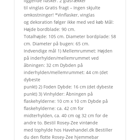
liggende flasker. 2 glasrækker
til vinglas Gratis fragt – Ingen skjulte
omkostninger! *Vinflasker, vinglas
og dekoration følger ikke med ved køb Mål:
Højde bordblade: 90 cm.
Totalhøjde: 105 cm. Diameter bordplade: 58
cm. Diameter på bugen: 65 cm.
Indvendige mål 1) Mellemrummet: Højden
på inderhylden/mellemrummet ved
åbningen: 32 cm Dybden på
inderhylden/mellemrummet: 44 cm (det
dybeste
punkt) 2) Foden Dybde: 16 cm (det dybeste
punkt) 3) Vinhylder: Åbningen på
flaskehylderne: 10 cm x 10 cm Dybde på
flaskehylderne: ca. 42 cm for
midterhylden, ca. 40 cm og 32 cm for de
andre to. Bestil Rosey-Zee vintønde
med tophylde hos Havehandel.dk Bestiller
du den flotte Rosey-Zee hjemmebar