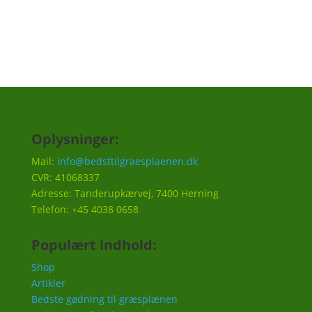
Oplysninger:
Mail:
info@bedsttilgraesplaenen.dk
CVR: 41068337
Adresse: Tanderupkærvej, 7400 Herning
Telefon: +45 4038 0658
Populært indhold:
Shop
Artikler
Bedste gødning til græsplænen