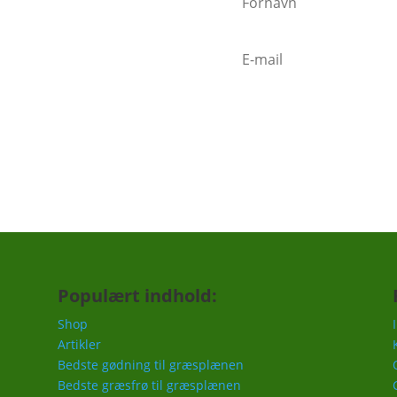
n sender mails når vigtige ting
mindelse om at gøde i foråret,
c.
Populært indhold:
Shop
Artikler
Bedste gødning til græsplænen
Bedste græsfrø til græsplænen