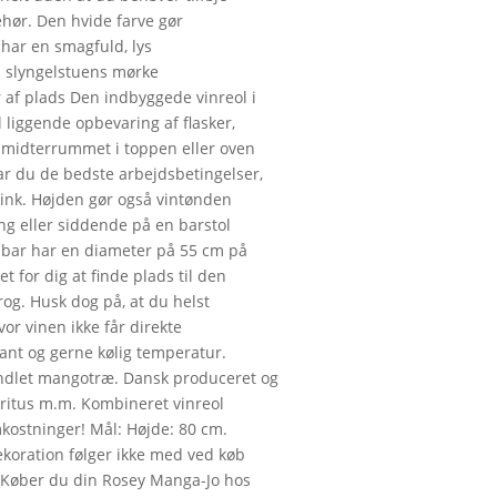
ehør. Den hvide farve gør
r har en smagfuld, lys
il slyngelstuens mørke
af plads Den indbyggede vinreol i
 liggende opbevaring af flasker,
i midterrummet i toppen eller oven
r du de bedste arbejdsbetingelser,
rink. Højden gør også vintønden
ng eller siddende på en barstol
 bar har en diameter på 55 cm på
t for dig at finde plads til den
rog. Husk dog på, at du helst
vor vinen ikke får direkte
tant og gerne kølig temperatur.
andlet mangotræ. Dansk produceret og
piritus m.m. Kombineret vinreol
mkostninger! Mål: Højde: 80 cm.
ekoration følger ikke med ved køb
 Køber du din Rosey Manga-Jo hos