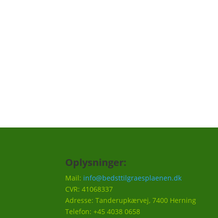
Vi har lavet en "græs reminder", hvor vi ku
skal huskes til din græsplæne, f.eks. en på
hvornår det er godt at efterså i efteråret et
Vi vil ca. sende 3-5 mails om året.
Oplysninger:
Mail:
info@bedsttilgraesplaenen.dk
CVR: 41068337
Adresse: Tanderupkærvej, 7400 Herning
Telefon: +45 4038 0658