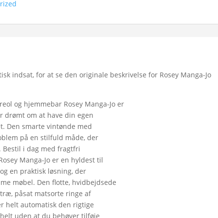
rized
k indsat, for at se den originale beskrivelse for Rosey Manga-Jo
nreol og hjemmebar Rosey Manga-Jo er
 har drømt om at have din egen
et. Den smarte vintønde med
oblem på en stilfuld måde, der
 Bestil i dag med fragtfri
Rosey Manga-Jo er en hyldest til
og en praktisk løsning, der
mme møbel. Den flotte, hvidbejdsede
ræ, påsat matsorte ringe af
r helt automatisk den rigtige
helt uden at du behøver tilføje