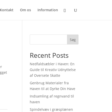
Kontakt
Om os
Information
Søg
Recent Posts
Nedfaldsæbler i Haven: En
er
Guide til Kreativ Udnyttelse
ygget
af Oversete Skatte
Genbrug Materialer fra
Haven til at Dyrke Din Have
Indsamling af regnvand til
haven
Spindelvæv i græsplænen