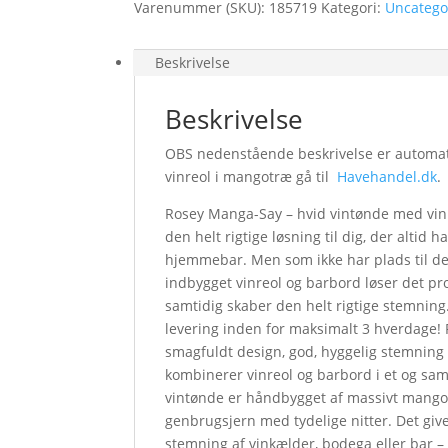
Varenummer (SKU):
185719
Kategori:
Uncatego
Beskrivelse
Beskrivelse
OBS nedenstående beskrivelse er automatis
vinreol i mangotræ gå til
Havehandel.dk
.
Rosey Manga-Say – hvid vintønde med vi
den helt rigtige løsning til dig, der altid
hjemmebar. Men som ikke har plads til d
indbygget vinreol og barbord løser det pr
samtidig skaber den helt rigtige stemning.
levering inden for maksimalt 3 hverdage! 
smagfuldt design, god, hyggelig stemning 
kombinerer vinreol og barbord i et og sa
vintønde er håndbygget af massivt mangot
genbrugsjern med tydelige nitter. Det give
stemning af vinkælder, bodega eller bar – 