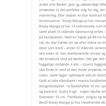
andet end flasker, glas og nødvendigt tilb
vintønden til det perfekte valg for dig, de
indretning. Eller skaber en klar kontrast t
farvenuancer. Rosey Manga-Jo har masser 
Rosey Manga-Jo har 14 individuelle rum til
samt plads til stående opbevaring enten 
på bordpladen. Med en højde på 80 cm ha
når du skal hælde vin op eller mikse en d
ideel som bord – enten til stående serveri
ved siden af. Den kombinerede vinreol og
det bredeste sted på tønden. Det gør det le
hyggelige vintønde. F.eks. i stuens hyggek
skal finde et sted til den hvide vintønde, h
sollys. Samt ligger opbevaret ved en kons
Godt at vide Håndlavet i massiv hvidbeh
designbeskyttet. 14 flaskehylder til vin, s
og barbord. Gratis fragt – Ingen skjulte o
Diameter: 55 cm. *Vinflasker, vinglas og d
Bestil Rosey Manga-Jo hos Havehandel.dk