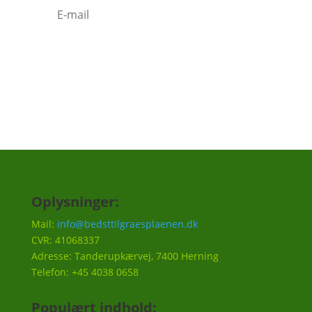
Tilmeld
Oplysninger:
Mail:
info@bedsttilgraesplaenen.dk
CVR: 41068337
Adresse: Tanderupkærvej, 7400 Herning
Telefon: +45 4038 0658
Populært indhold: