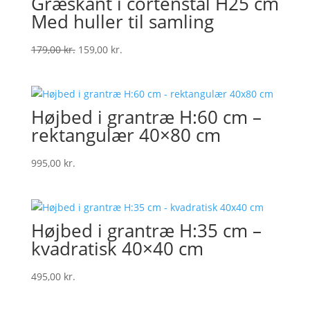
Græskant i cortenstål H25 cm
Med huller til samling
Original
Current
179,00
kr.
159,00
kr.
price
price
was:
is:
179,00 kr..
159,00 kr..
Højbed i grantræ H:60 cm –
rektangulær 40×80 cm
995,00
kr.
Højbed i grantræ H:35 cm –
kvadratisk 40×40 cm
495,00
kr.