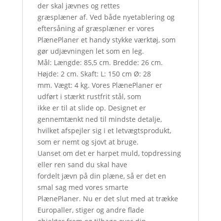
der skal jævnes og rettes
græsplæner af. Ved både nyetablering og
eftersåning af græsplæner er vores
PlænePlaner et handy stykke værktøj, som
gør udjævningen let som en leg.
Mål: Længde: 85,5 cm. Bredde: 26 cm.
Højde: 2 cm. Skaft: L: 150 cm Ø: 28
mm. Vægt: 4 kg. Vores PlænePlaner er
udført i stærkt rustfrit stål, som
ikke er til at slide op. Designet er
gennemtænkt ned til mindste detalje,
hvilket afspejler sig i et letvægtsprodukt,
som er nemt og sjovt at bruge.
Uanset om det er harpet muld, topdressing
eller ren sand du skal have
fordelt jævn på din plæne, så er det en
smal sag med vores smarte
PlænePlaner. Nu er det slut med at trække
Europaller, stiger og andre flade