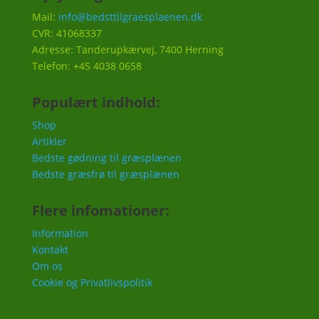
Mail:
info@bedsttilgraesplaenen.dk
CVR: 41068337
Adresse: Tanderupkærvej, 7400 Herning
Telefon: +45 4038 0658
Populært indhold:
Shop
Artikler
Bedste gødning til græsplænen
Bedste græsfrø til græsplænen
Flere infomationer:
Information
Kontakt
Om os
Cookie og Privatlivspolitik
Vi bruger cookies til at give dig den bedst oplevelse.