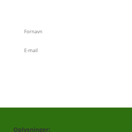
efteråret etc.
Vi vil ca. sende 3-5 mails om året.
Tilmeld
Oplysninger: