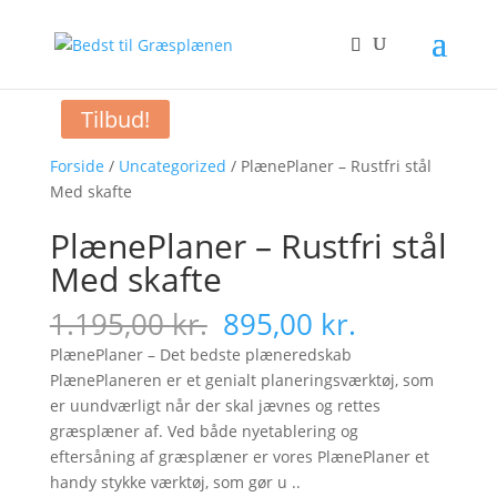
Tilbud!
Forside
/
Uncategorized
/ PlænePlaner – Rustfri stål
Med skafte
PlænePlaner – Rustfri stål
Med skafte
Original
Current
1.195,00
kr.
895,00
kr.
price
price
PlænePlaner – Det bedste plæneredskab
was:
is:
PlænePlaneren er et genialt planeringsværktøj, som
1.195,00 kr..
895,00 kr..
er uundværligt når der skal jævnes og rettes
græsplæner af. Ved både nyetablering og
eftersåning af græsplæner er vores PlænePlaner et
handy stykke værktøj, som gør u ..