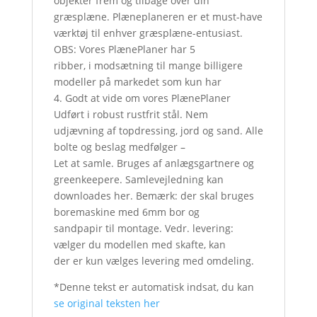
objekter frem og tilbage over din
græsplæne. Plæneplaneren er et must-have
værktøj til enhver græsplæne-entusiast.
OBS: Vores PlænePlaner har 5
ribber, i modsætning til mange billigere
modeller på markedet som kun har
4. Godt at vide om vores PlænePlaner
Udført i robust rustfrit stål. Nem
udjævning af topdressing, jord og sand. Alle
bolte og beslag medfølger –
Let at samle. Bruges af anlægsgartnere og
greenkeepere. Samlevejledning kan
downloades her. Bemærk: der skal bruges
boremaskine med 6mm bor og
sandpapir til montage. Vedr. levering:
vælger du modellen med skafte, kan
der er kun vælges levering med omdeling.
*Denne tekst er automatisk indsat, du kan
se original teksten her