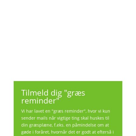
Tilmeld dig "græs
reminder"
Vi har lavet en "græs reminder", hvor vi kun
sender mails når vigtige ting skal huskes til
din græsplæne, f.eks. en påmindelse om at
gøde i foråret, hvornår det er godt at efterså i