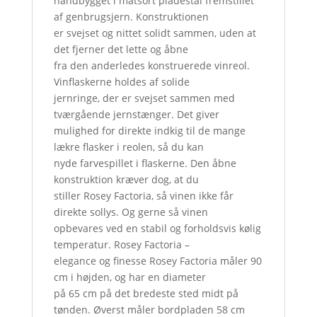
håndbygget i matsort pladestål fremstillet
af genbrugsjern. Konstruktionen
er svejset og nittet solidt sammen, uden at
det fjerner det lette og åbne
fra den anderledes konstruerede vinreol.
Vinflaskerne holdes af solide
jernringe, der er svejset sammen med
tværgående jernstænger. Det giver
mulighed for direkte indkig til de mange
lækre flasker i reolen, så du kan
nyde farvespillet i flaskerne. Den åbne
konstruktion kræver dog, at du
stiller Rosey Factoria, så vinen ikke får
direkte sollys. Og gerne så vinen
opbevares ved en stabil og forholdsvis kølig
temperatur. Rosey Factoria –
elegance og finesse Rosey Factoria måler 90
cm i højden, og har en diameter
på 65 cm på det bredeste sted midt på
tønden. Øverst måler bordpladen 58 cm