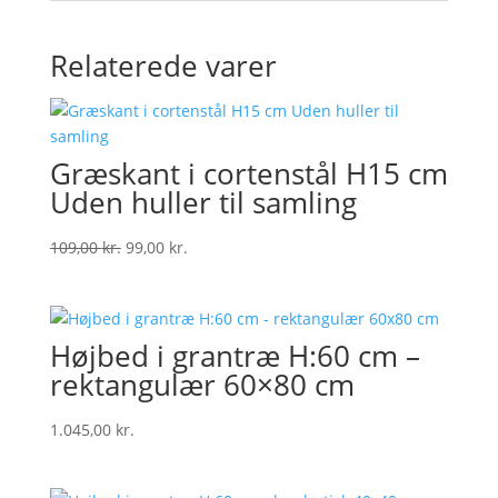
Relaterede varer
Græskant i cortenstål H15 cm
Uden huller til samling
Original
Current
109,00
kr.
99,00
kr.
price
price
was:
is:
109,00 kr..
99,00 kr..
Højbed i grantræ H:60 cm –
rektangulær 60×80 cm
1.045,00
kr.