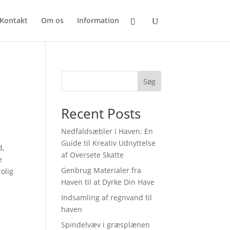
Kontakt
Om os
Information
Søg
Recent Posts
Nedfaldsæbler i Haven: En
Guide til Kreativ Udnyttelse
d,
af Oversete Skatte
e
Genbrug Materialer fra
olig
Haven til at Dyrke Din Have
Indsamling af regnvand til
haven
Spindelvæv i græsplænen