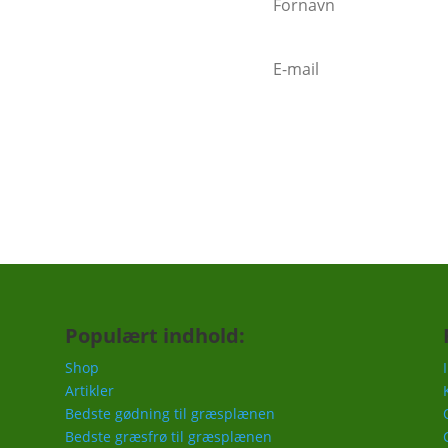
n sender mails når vigtige ting
mindelse om at gøde i foråret,
c.
Populært indhold:
Shop
Artikler
Bedste gødning til græsplænen
Bedste græsfrø til græsplænen