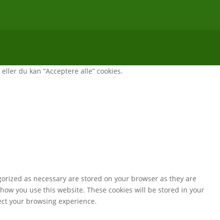
, eller du kan “Acceptere alle” cookies.
gorized as necessary are stored on your browser as they are
 how you use this website. These cookies will be stored in your
fect your browsing experience.