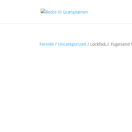
Forside
/
Uncategorized
/ Lockfixâ„¢ Fugesand 