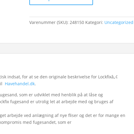
Varenummer (SKU):
248150
Kategori:
Uncategorized
 indsat, for at se den originale beskrivelse for Lockfixâ„¢
til
Havehandel.dk
.
ugesand, som er udviklet med henblik på at låse og
ockfix fugesand er utrolig let at arbejde med og bruges af
et arbejde ved anlægning af nye fliser og det er for mange en
på kompromis med fugesandet, som er