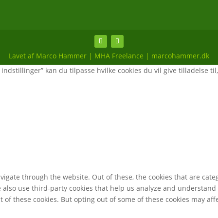
Lavet af Marco Hammer | MHA Freelance | marcohammer.dk
ndstillinger” kan du tilpasse hvilke cookies du vil give tilladelse til
igate through the website. Out of these, the cookies that are cate
We also use third-party cookies that help us analyze and understand
t of these cookies. But opting out of some of these cookies may af