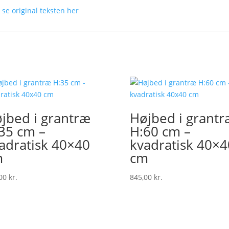
n
se original teksten her
jbed i grantræ
Højbed i grantr
35 cm –
H:60 cm –
adratisk 40×40
kvadratisk 40×4
m
cm
,00
kr.
845,00
kr.