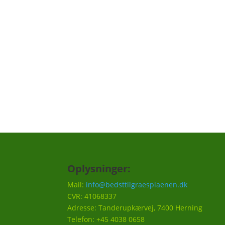
Vi har lavet en "græs reminder", hvor vi ku
skal huskes til din græsplæne, f.eks. en på
hvornår det er godt at efterså i efteråret et
Vi vil ca. sende 3-5 mails om året.
Oplysninger:
Mail:
info@bedsttilgraesplaenen.dk
CVR: 41068337
Adresse: Tanderupkærvej, 7400 Herning
Telefon: +45 4038 0658