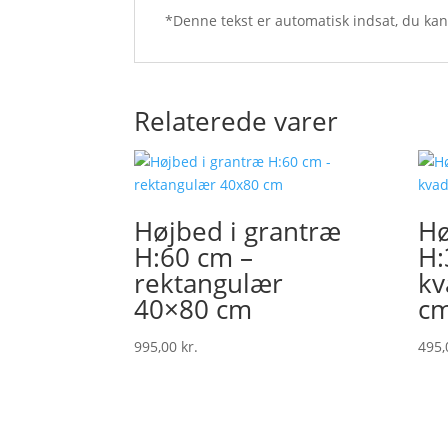
*Denne tekst er automatisk indsat, du ka
Relaterede varer
Højbed i grantræ
Hø
H:60 cm –
H:
rektangulær
kv
40×80 cm
c
995,00
kr.
495