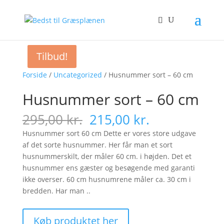
Tilbud!
Tilbud!
Forside
/
Uncategorized
/ Husnummer sort – 60 cm
Husnummer sort – 60 cm
Original
Current
295,00
kr.
215,00
kr.
price
price
Husnummer sort 60 cm Dette er vores store udgave
was:
is:
af det sorte husnummer. Her får man et sort
295,00 kr..
215,00 kr..
husnummerskilt, der måler 60 cm. i højden. Det et
husnummer ens gæster og besøgende med garanti
ikke overser. 60 cm husnumrene måler ca. 30 cm i
bredden. Har man ..
Køb produktet her