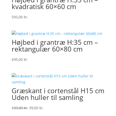
kvadratisk 60×60 cm
595,00
kr.
Højbed i grantræ H:35 cm –
rektangulær 60×80 cm
695,00
kr.
Græskant i cortenstål H15 cm
Uden huller til samling
Original
Current
109,00
kr.
99,00
kr.
price
price