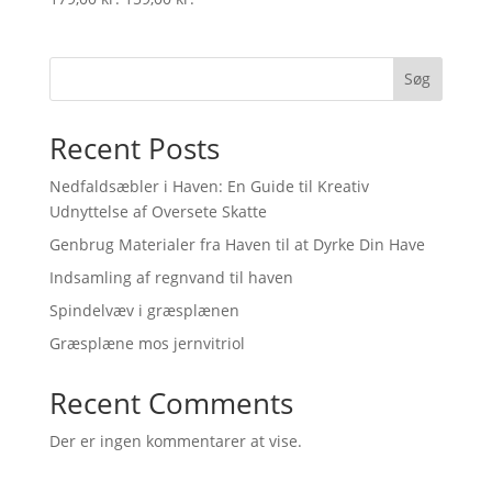
price
price
was:
is:
179,00 kr..
159,00 kr..
Søg
Recent Posts
Nedfaldsæbler i Haven: En Guide til Kreativ
Udnyttelse af Oversete Skatte
Genbrug Materialer fra Haven til at Dyrke Din Have
Indsamling af regnvand til haven
Spindelvæv i græsplænen
Græsplæne mos jernvitriol
Recent Comments
Der er ingen kommentarer at vise.