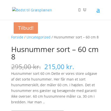
Tilbud!
Tilbud!
Forside
/
Uncategorized
/ Husnummer sort – 60 cm 8
Husnummer sort – 60 cm
8
Original
Current
295,00
kr.
215,00
kr.
price
price
Husnummer sort 60 cm Dette er vores store udgave
was:
is:
af det sorte husnummer. Her får man et sort
295,00 kr..
215,00 kr..
husnummerskilt, der måler 60 cm. i højden. Det et
husnummer ens gæster og besøgende med garanti
ikke overser. 60 cm husnumrene måler ca. 30 cm i
bredden. Har man ..