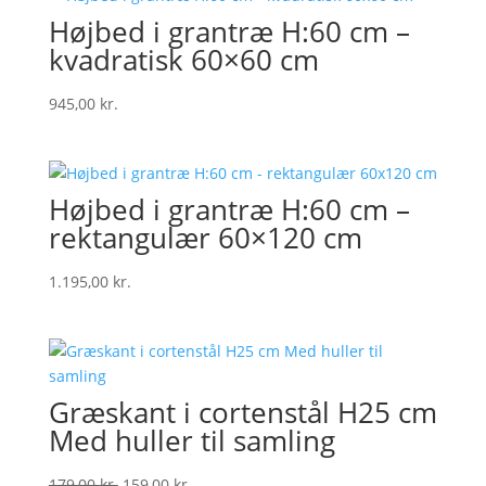
Højbed i grantræ H:60 cm –
kvadratisk 60×60 cm
945,00
kr.
Højbed i grantræ H:60 cm –
rektangulær 60×120 cm
1.195,00
kr.
Græskant i cortenstål H25 cm
Med huller til samling
Original
Current
179,00
kr.
159,00
kr.