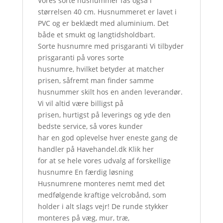
Vores sorte husnummer fås også i
størrelsen 40 cm. Husnummeret er lavet i
PVC og er beklædt med aluminium. Det
både et smukt og langtidsholdbart.
Sorte husnumre med prisgaranti Vi tilbyder
prisgaranti på vores sorte
husnumre, hvilket betyder at matcher
prisen, såfremt man finder samme
husnummer skilt hos en anden leverandør.
Vi vil altid være billigst på
prisen, hurtigst på leverings og yde den
bedste service, så vores kunder
har en god oplevelse hver eneste gang de
handler på Havehandel.dk Klik her
for at se hele vores udvalg af forskellige
husnumre En færdig løsning
Husnumrene monteres nemt med det
medfølgende kraftige velcrobånd, som
holder i alt slags vejr! De runde stykker
monteres på væg, mur, træ,