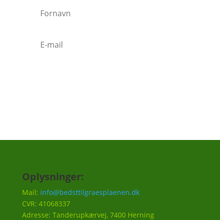
Tilmeld
Oplysninger:
Mail:
info@bedsttilgraesplaenen.dk
CVR: 41068337
Adresse: Tanderupkærvej, 7400 Herning