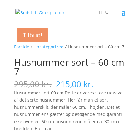
Tilbud!
Tilbud!
Tilbud!
Forside
/
Uncategorized
/ Husnummer sort – 60 cm 7
Husnummer sort – 60 cm
7
Original
Current
295,00
kr.
215,00
kr.
price
price
Husnummer sort 60 cm Dette er vores store udgave
was:
is:
af det sorte husnummer. Her får man et sort
295,00 kr..
215,00 kr..
husnummerskilt, der måler 60 cm. i højden. Det et
husnummer ens gæster og besøgende med garanti
ikke overser. 60 cm husnumrene måler ca. 30 cm i
bredden. Har man ..