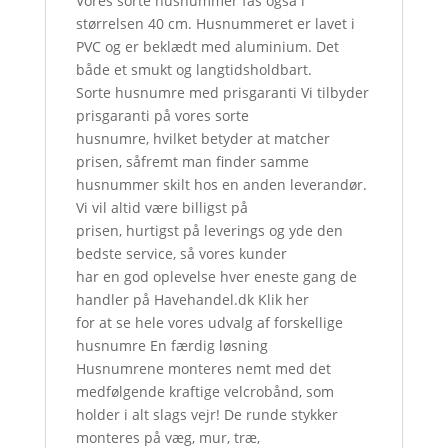
Vores sorte husnummer fås også i
størrelsen 40 cm. Husnummeret er lavet i
PVC og er beklædt med aluminium. Det
både et smukt og langtidsholdbart.
Sorte husnumre med prisgaranti Vi tilbyder
prisgaranti på vores sorte
husnumre, hvilket betyder at matcher
prisen, såfremt man finder samme
husnummer skilt hos en anden leverandør.
Vi vil altid være billigst på
prisen, hurtigst på leverings og yde den
bedste service, så vores kunder
har en god oplevelse hver eneste gang de
handler på Havehandel.dk Klik her
for at se hele vores udvalg af forskellige
husnumre En færdig løsning
Husnumrene monteres nemt med det
medfølgende kraftige velcrobånd, som
holder i alt slags vejr! De runde stykker
monteres på væg, mur, træ,