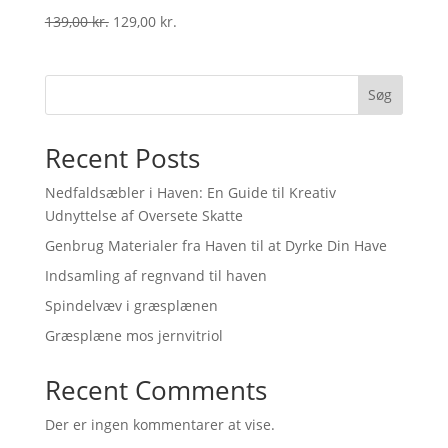
Original
Current
139,00
kr.
129,00
kr.
price
price
was:
is:
139,00 kr..
129,00 kr..
Søg
Recent Posts
Nedfaldsæbler i Haven: En Guide til Kreativ
Udnyttelse af Oversete Skatte
Genbrug Materialer fra Haven til at Dyrke Din Have
Indsamling af regnvand til haven
Spindelvæv i græsplænen
Græsplæne mos jernvitriol
Recent Comments
Der er ingen kommentarer at vise.