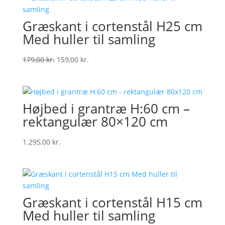
Græskant i cortenstål H25 cm
Med huller til samling
Original
Current
179,00
kr.
159,00
kr.
price
price
was:
is:
179,00 kr..
159,00 kr..
Højbed i grantræ H:60 cm –
rektangulær 80×120 cm
1.295,00
kr.
Græskant i cortenstål H15 cm
Med huller til samling