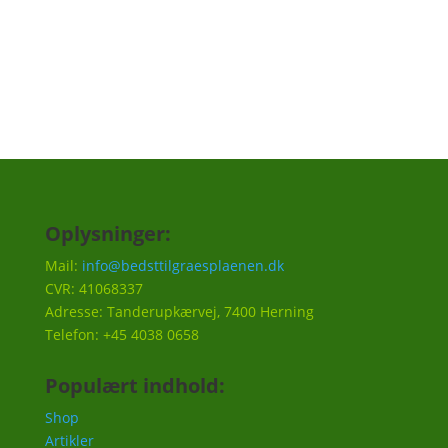
Tilmeld
Oplysninger:
Mail:
info@bedsttilgraesplaenen.dk
CVR: 41068337
Adresse: Tanderupkærvej, 7400 Herning
Telefon: +45 4038 0658
Populært indhold:
Shop
Artikler