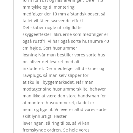
form for rust og misfarvninger. De er 1,5
mm tykke og til montering
medfølger der 10 mm afstandsklodser, så
tallet vil få en svævende effekt.
Det skaber nogle utrolig flotte
skyggeeffekter. Skruerne som medfølger er
også rustfri. Vi har også sorte husnumre 40
cm højde. Sort husnummer
løsning Når man bestiller vores sorte hus
nr. bliver det leveret med alt
inkluderet. Der medfølger altid skruer og
rawplugs, så man selv slipper for
at skulle i byggemarkedet. Når man
modtager sine husnummerskilte, behøver
man ikke at være den store handyman for
at montere husnummeret, da det er
nemt og lige til. Vi leverer altid vores sorte
skilt lynhurtigt. Haster
leveringen, så ring til os, så vi kan
fremskynde ordren. Se hele vores