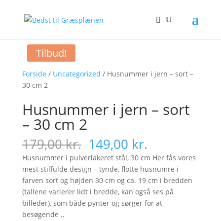
Tilbud!
Forside
/
Uncategorized
/ Husnummer i jern – sort –
30 cm 2
Husnummer i jern – sort
– 30 cm 2
Original
Current
179,00
kr.
149,00
kr.
price
price
Husnummer i pulverlakeret stål, 30 cm Her fås vores
was:
is:
mest stilfulde design – tynde, flotte husnumre i
179,00 kr..
149,00 kr..
farven sort og højden 30 cm og ca. 19 cm i bredden
(tallene varierer lidt i bredde, kan også ses på
billeder), som både pynter og sørger for at
besøgende ..